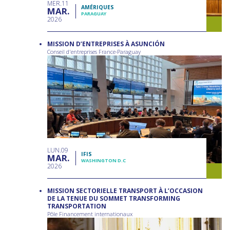
MER
11
AMÉRIQUES
MAR
PARAGUAY
2026
MISSION D’ENTREPRISES À ASUNCIÓN
Conseil d'entreprises France-Paraguay
LUN
09
IFIS
MAR
WASHINGTON D.C
2026
MISSION SECTORIELLE TRANSPORT À L’OCCASION
DE LA TENUE DU SOMMET TRANSFORMING
TRANSPORTATION
Pôle Financement internationaux