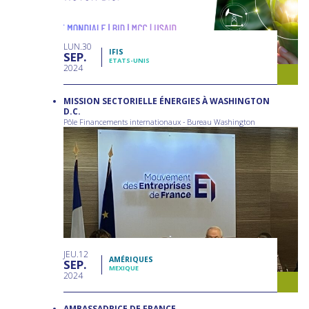
LUN
30
IFIS
SEP
ETATS-UNIS
2024
MISSION SECTORIELLE ÉNERGIES À WASHINGTON
D.C.
Pôle Financements internationaux - Bureau Washington
JEU
12
AMÉRIQUES
SEP
MEXIQUE
2024
AMBASSADRICE DE FRANCE