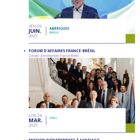
VEN
06
AMÉRIQUES
JUIN
BRÉSIL
2025
FORUM D’AFFAIRES FRANCE-BRÉSIL
Conseil d’entreprises France-Brésil
LUN
24
CHILI
MAR
2025