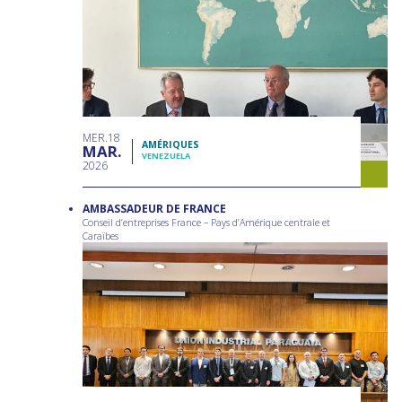
MER
18
AMÉRIQUES
MAR
VENEZUELA
2026
AMBASSADEUR DE FRANCE
Conseil d’entreprises France – Pays d’Amérique centrale et
Caraïbes