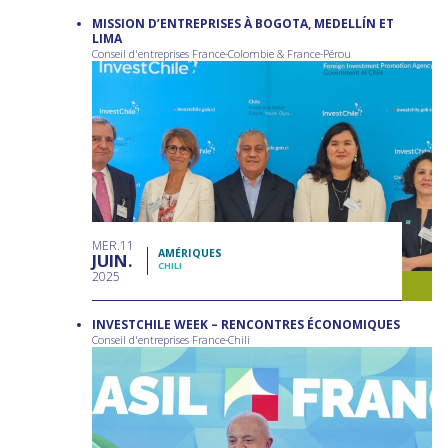
MISSION D’ENTREPRISES À BOGOTA, MEDELLÍN ET
LIMA
Conseil d'entreprises France-Colombie & France-Pérou
MER
11
AMÉRIQUES
JUIN
CHILI
2025
INVESTCHILE WEEK – RENCONTRES ÉCONOMIQUES
Conseil d'entreprises France-Chili