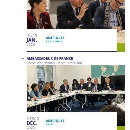
JEU
15
AMÉRIQUES
JAN
ETATS-UNIS
2026
AMBASSADEUR DE FRANCE
Conseil d'entreprises France - Etats Unis
MER
10
AMÉRIQUES
DÉC
BRÉSIL
2025