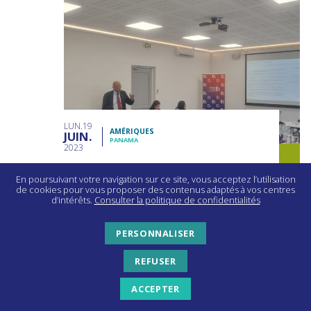
LUN
19
AMÉRIQUES
JUIN
PANAMA
2023
En poursuivant votre navigation sur ce site, vous acceptez l’utilisation
MINISTRE DE L’ECONOMIE ET DES FINANCES
de cookies pour vous proposer des contenus adaptés à vos centres
Conseil d'entreprises France-Amérique centrale et Caraïbes
d’intérêts.
Consulter la politique de confidentialités
PERSONNALISER
REFUSER
ACCEPTER