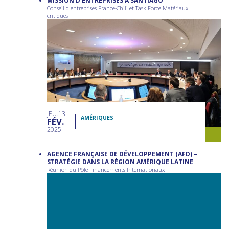
MISSION D’ENTREPRISES À SANTIAGO
Conseil d'entreprises France-Chili et Task Force Matériaux
critiques
JEU
13
AMÉRIQUES
FÉV
2025
AGENCE FRANÇAISE DE DÉVELOPPEMENT (AFD) –
STRATÉGIE DANS LA RÉGION AMÉRIQUE LATINE
Réunion du Pôle Financements Internationaux