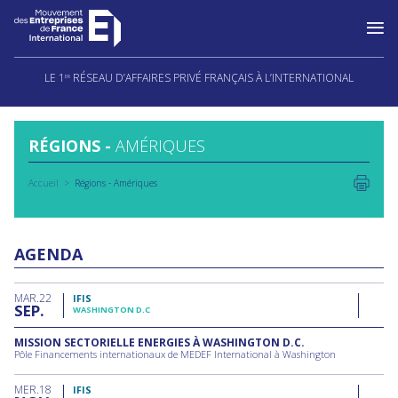
Aller
au
LE 1
RÉSEAU D’AFFAIRES PRIVÉ FRANÇAIS À L’INTERNATIONAL
ER
contenu
RÉGIONS -
AMÉRIQUES
Accueil
Régions - Amériques
AGENDA
MAR
22
IFIS
SEP
WASHINGTON D.C
MISSION SECTORIELLE ENERGIES À WASHINGTON D.C.
Pôle Financements internationaux de MEDEF International à Washington
MER
18
IFIS