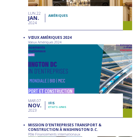
LUN
22
AMÉRIQUES
JAN
2024
VŒUX AMÉRIQUES 2024
Vœux Amériques 2024
MAR
07
IFIS
NOV
ETATS-UNIS
2023
MISSION D’ENTREPRISES TRANSPORT &
CONSTRUCTION À WASHINGTON D.C.
Pôle Financements internationaux