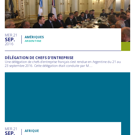
MER
21
AMÉRIQUES
SEP
ARGENTINE
2016
DÉLÉGATION DE CHEFS D’ENTREPRISE
Une délégation de chefs d’entreprise français s’est rendue en Argentine du 21 au
23 septembre 2016. Cette délégation était conduite par M....
MER
21
AFRIQUE
SEP