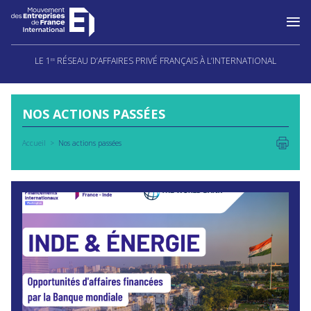
Aller
au
LE 1
RÉSEAU D’AFFAIRES PRIVÉ FRANÇAIS À L’INTERNATIONAL
ER
contenu
NOS ACTIONS PASSÉES
Accueil
Nos actions passées