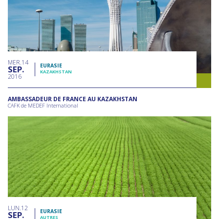
MER
14
EURASIE
SEP
KAZAKHSTAN
2016
AMBASSADEUR DE FRANCE AU KAZAKHSTAN
CAFK de MEDEF International
LUN
12
EURASIE
SEP
AUTRES