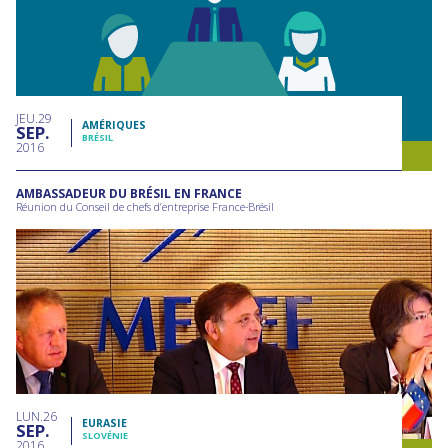
JEU
29
AMÉRIQUES
SEP
BRÉSIL
2016
AMBASSADEUR DU BRÉSIL EN FRANCE
Réunion du Conseil de chefs d’entreprise France-Brésil
LUN
26
EURASIE
SEP
SLOVÉNIE
2016