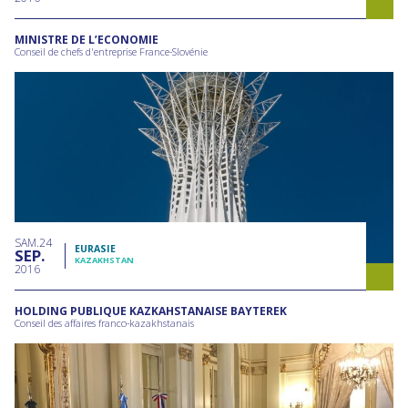
MINISTRE DE L’ECONOMIE
Conseil de chefs d'entreprise France-Slovénie
SAM
24
EURASIE
SEP
KAZAKHSTAN
2016
HOLDING PUBLIQUE KAZKAHSTANAISE BAYTEREK
Conseil des affaires franco-kazakhstanais