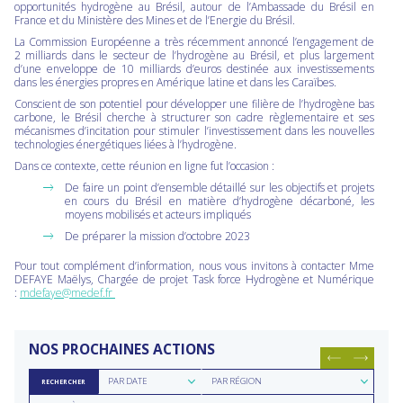
opportunités hydrogène au Brésil, autour de l’Ambassade du Brésil en
France et du Ministère des Mines et de l’Energie du Brésil.
La Commission Européenne a très récemment annoncé l’engagement de
2 milliards dans le secteur de l’hydrogène au Brésil, et plus largement
d’une enveloppe de 10 milliards d’euros destinée aux investissements
dans les énergies propres en Amérique latine et dans les Caraïbes.
Conscient de son potentiel pour développer une filière de l’hydrogène bas
carbone, le Brésil cherche à structurer son cadre règlementaire et ses
mécanismes d’incitation pour stimuler l’investissement dans les nouvelles
technologies énergétiques liées à l’hydrogène.
Dans ce contexte, cette réunion en ligne fut l’occasion :
De faire un point d’ensemble détaillé sur les objectifs et projets
en cours du Brésil en matière d’hydrogène décarboné, les
moyens mobilisés et acteurs impliqués
De préparer la mission d’octobre 2023
Pour tout complément d’information, nous vous invitons à contacter Mme
DEFAYE Maëlys, Chargée de projet Task force Hydrogène et Numérique
:
mdefaye@medef.fr
NOS PROCHAINES ACTIONS
Rechercher
Rechercher
PAR DATE
PAR RÉGION
RECHERCHER
par
par
Rechercher
Rechercher
date
région