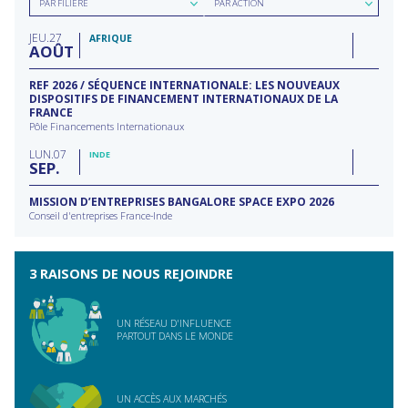
PAR FILIÈRE
PAR ACTION
par
par
filière
type
JEU
27
d'action
AFRIQUE
AOÛT
REF 2026 / SÉQUENCE INTERNATIONALE: LES NOUVEAUX
DISPOSITIFS DE FINANCEMENT INTERNATIONAUX DE LA
FRANCE
Pôle Financements Internationaux
LUN
07
INDE
SEP
MISSION D’ENTREPRISES BANGALORE SPACE EXPO 2026
Conseil d'entreprises France-Inde
3 RAISONS DE NOUS REJOINDRE
UN RÉSEAU D'INFLUENCE
PARTOUT DANS LE MONDE
UN ACCÈS AUX MARCHÉS