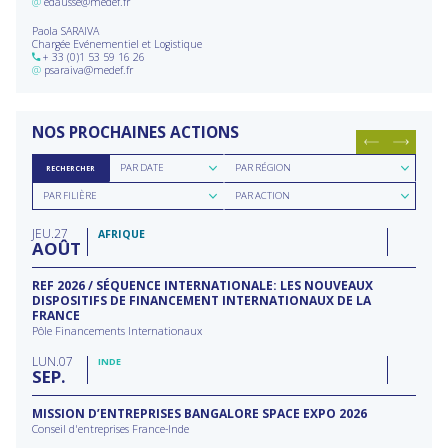
@
edausse@medef.fr
Paola SARAIVA
Chargée Evénementiel et Logistique
+ 33 (0)1 53 59 16 26
@
psaraiva@medef.fr
NOS PROCHAINES ACTIONS
Rechercher
Rechercher
PAR DATE
PAR RÉGION
RECHERCHER
par
par
Rechercher
Rechercher
date
région
PAR FILIÈRE
PAR ACTION
par
par
filière
type
JEU
27
d'action
AFRIQUE
AOÛT
REF 2026 / SÉQUENCE INTERNATIONALE: LES NOUVEAUX
DISPOSITIFS DE FINANCEMENT INTERNATIONAUX DE LA
FRANCE
Pôle Financements Internationaux
LUN
07
INDE
SEP
MISSION D’ENTREPRISES BANGALORE SPACE EXPO 2026
Conseil d'entreprises France-Inde