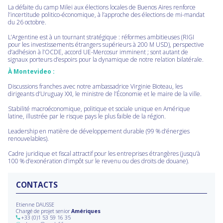
La défaite du camp Milei aux élections locales de Buenos Aires renforce
l’incertitude politico-économique, à l’approche des élections de mi-mandat
du 26 octobre.
L’Argentine est à un tournant stratégique : réformes ambitieuses (RIGI
pour les investissements étrangers supérieurs à 200 M USD), perspective
d’adhésion à l’OCDE, accord UE-Mercosur imminent ; sont autant de
signaux porteurs d’espoirs pour la dynamique de notre relation bilatérale.
À Montevideo :
Discussions franches avec notre ambassadrice Virginie Bioteau, les
dirigeants d’Uruguay XXI, le ministre de l’Économie et le maire de la ville.
Stabilité macroéconomique, politique et sociale unique en Amérique
latine, illustrée par le risque pays le plus faible de la région.
Leadership en matière de développement durable (99 % d’énergies
renouvelables).
Cadre juridique et fiscal attractif pour les entreprises étrangères (jusqu’à
100 % d’exonération d’impôt sur le revenu ou des droits de douane).
CONTACTS
Etienne DAUSSE
Chargé de projet senior
Amériques
+33 (0)1 53 59 16 35