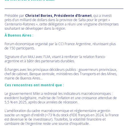
Présidée par
Christel Bories, Présidente d’Eramet
, qui a investi
près d’un milliard de dollars dans la province de Salta pour le projet «
Centenario-Ratones », cette délégation a réuni une vingtaine d’entreprises
souhaitant se développer dans la région.
À Buenos Aires :
Forum économique organisé par la CCI France Argentine, réunissant plus
de 150 participants.
Signature d’un MoU avec l’UIA, visant à renforcer la relation franco-
argentine et à bâtir des partenariats durables.
Échanges avec les principaux décideurs publics : gouverneurs provinciaux,
chef de cabinet, Banque centrale, ministères des Transports et des Mines,
mairie de Buenos Aires…
Ces rencontres ont montré que :
Le gouvernement Milei a redressé les indicateurs macroéconomiques :
excédent budgétaire, maîtrise de l’inflation et une croissance attendue de
5,5 % en 2025, après deux années de récession.
L’amélioration du cadre macroéconomique et réglementaire argentin
suscite un regain d’intérêt (+73 % du stock d’IDE français en 2024, la France
est devenue le 6e investisseur). Toutefois, la volatilité financière et
cambiaire de l’Argentine reste une source d’inquiétude.