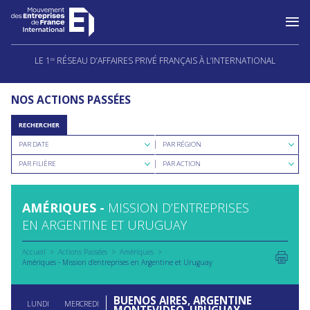
Aller
au
LE 1
RÉSEAU D’AFFAIRES PRIVÉ FRANÇAIS À L’INTERNATIONAL
ER
contenu
NOS ACTIONS PASSÉES
RECHERCHER
Rechercher
Rechercher
PAR DATE
PAR RÉGION
par
par
Rechercher
Rechercher
date
région
PAR FILIÈRE
PAR ACTION
par
par
filière
type
d'action
AMÉRIQUES -
MISSION D’ENTREPRISES
EN ARGENTINE ET URUGUAY
Accueil
Actions Passées
Amériques
Amériques - Mission d’entreprises en Argentine et Uruguay
BUENOS AIRES, ARGENTINE
LUNDI
MERCREDI
MONTEVIDEO, URUGUAY