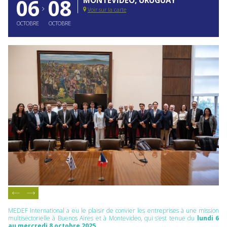
06
08
Voir sur la carte
OCTOBRE
OCTOBRE
MEDEF International a eu le plaisir de convier les entreprises à une mission
multisectorielle à Buenos Aires et à Montevideo, qui s’est tenue du
lundi 6
au mercredi 8 octobre 2025.