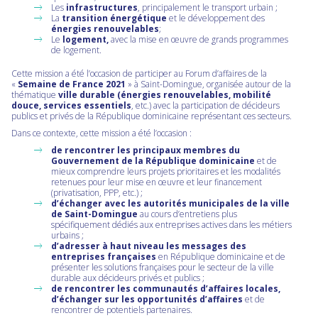
Les
infrastructures
, principalement le transport urbain ;
La
transition énergétique
et le développement des
énergies
renouvelables
;
Le
logement,
avec la mise en œuvre de grands programmes
de logement.
Cette mission a été l’occasion de participer au Forum d’affaires de la
«
Semaine de France 2021
» à Saint-Domingue, organisée autour de la
thématique
ville durable (énergies renouvelables, mobilité
douce, services essentiels
, etc.) avec la participation de décideurs
publics et privés de la République dominicaine représentant ces secteurs.
Dans ce contexte, cette mission a été l’occasion :
de rencontrer les
principaux membres du
Gouvernement de la République dominicaine
et de
mieux comprendre leurs projets prioritaires et les modalités
retenues pour leur mise en œuvre et leur financement
(privatisation, PPP, etc.) ;
d’échanger avec les
autorités municipales de la ville
de Saint-Domingue
au cours d’entretiens plus
spécifiquement dédiés aux entreprises actives dans les métiers
urbains ;
d’adresser à haut niveau les messages des
entreprises françaises
en République dominicaine et de
présenter les solutions françaises pour le secteur de la ville
durable aux décideurs privés et publics ;
de rencontrer les communautés d’affaires locales,
d’échanger sur les opportunités d’affaires
et de
rencontrer de potentiels partenaires.