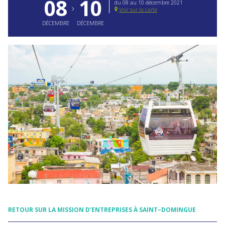
08
10
du 08 au 10 décembre 2021
Voir sur la carte
DÉCEMBRE
DÉCEMBRE
RETOUR SUR LA MISSION
D’ENTREPRISES
À
SAINT
–
DOMINGUE