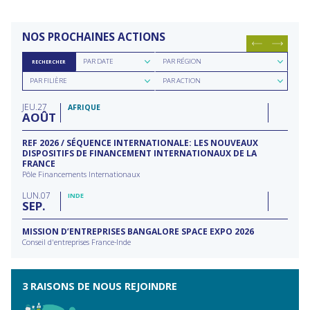
NOS PROCHAINES ACTIONS
Rechercher
Rechercher
PAR DATE
PAR RÉGION
RECHERCHER
par
par
Rechercher
Rechercher
date
région
PAR FILIÈRE
PAR ACTION
par
par
filière
type
JEU
27
d'action
AFRIQUE
AOÛT
REF 2026 / SÉQUENCE INTERNATIONALE: LES NOUVEAUX
DISPOSITIFS DE FINANCEMENT INTERNATIONAUX DE LA
FRANCE
Pôle Financements Internationaux
LUN
07
INDE
SEP
MISSION D’ENTREPRISES BANGALORE SPACE EXPO 2026
Conseil d'entreprises France-Inde
3 RAISONS DE NOUS REJOINDRE