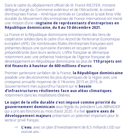
Dans le cadre du déplacement officiel de M. Franck RIESTER, ministre
délégué chargé du Commerce extérieur et de l’Attractivité, le conseil
d’entreprises France – Amérique centrale et Caraïbes et la task force Ville
durable du Mouvement des entreprises de France International ont mené
une mission d’une v
ingtaine de représentants d’entreprises en
République dominicaine, du 8 au 10 décembre 2021.
La France et la République dominicaine entretiennent des liens de
coopération solides dans le cadre d’un Accord de Partenariat Economique
européen (APE). De nombreuses filiales d’entreprises françaises sont
présentes depuis une quinzaine d’années et occupent une place
prépondérante dans leurs secteurs. L’offre française se démarque
notamment avec une présence historique de l’Agence française de
développement en République dominicaine où plus de
110 projets ont
été financés à hauteur de 600 millions d’euros
.
Premier partenaire caribéen de la France,
la République dominicaine
possède une des économies les plus dynamiques de la région avec une
croissance annuelle moyenne de 6.1% entre 2015 et 2019, le
Gouvernement met aujourd’hui l’accent sur le
besoin
d’infrastructures résilientes face aux aléas climatiques
,
notamment dans les installations côtières.
Le sujet de la ville durable s’est imposé comme priorité du
gouvernement dominicain
sous l’égide du président Luis ABINADER
qui a pris ses fonctions au mois d’août 2020. Il a fixé
quatre axes de
développement majeurs
présentant un potentiel important pour le
secteur privé français :
L’eau
, avec un plan d’investissement de 8,5 milliards USD sur
quinze ans ;