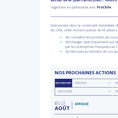
autour de M. Juan Carlos JOBET, ministr
organisée en partenariat avec
ProChile
Intervenant dans la continuité immédiate d
du Chili, cette réunion autour de M. Jobet a 
de connaître les priorités du Gou
d’échanger spécifiquement sur le
par les entreprises françaises au Ch
de faire part au ministre de vos q
NOS PROCHAINES ACTIONS
Rechercher
Rec
PAR DATE
P
RECHERCHER
par
par
Rechercher
Rec
date
rég
PAR FILIÈRE
P
par
par
filière
typ
JEU
27
d'a
AFRIQUE
AOÛT