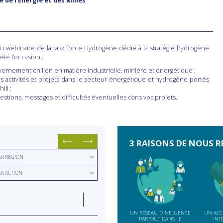
e de l’Énergie et des Mines
u webinaire de la task force Hydrogène dédié à la stratégie hydrogène
été l’occasion :
vernement chilien en matière industrielle, minière et énergétique ;
s activités et projets dans le secteur énergétique et hydrogène portés
ili ;
uestions, messages et difficultés éventuelles dans vos projets.
3 RAISONS DE NOUS R
hercher
AR RÉGION
hercher
ion
AR ACTION
e
LUN
07
ction
INDE
SEP
UN RÉSEAU D'INFLUENCE
UN ACC
PARTOUT DANS LE
INT