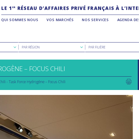
LE 1
RÉSEAU D’AFFAIRES PRIVÉ FRANÇAIS À L’IN
ER
QUI SOMMES NOUS
VOS MARCHÉS
NOS SERVICES
AGENDA DE
Rechercher
Rechercher
PAR RÉGION
PAR FILIÈRE
par
par
région
filière
ROGÈNE – FOCUS CHILI
hili - Task Force Hydrogène – Focus Chili