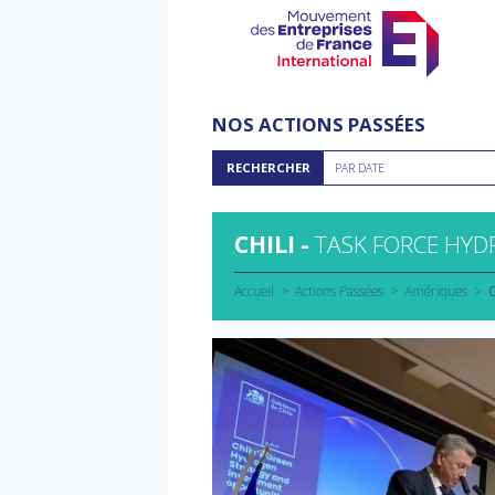
Aller
au
NOS ACTIONS PASSÉES
contenu
Rechercher
RECHERCHER
PAR DATE
par
date
CHILI -
TASK FORCE HYD
Accueil
Actions Passées
Amériques
C