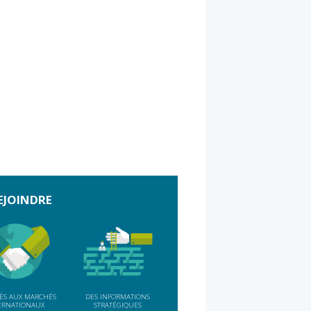
EJOINDRE
MAR
22
IFIS
SEP
WASHINGTON D.C
ÈS AUX MARCHÉS
DES INFORMATIONS
ERNATIONAUX
STRATÉGIQUES