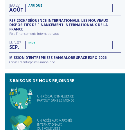
filière
type
JEU
27
d'action
AFRIQUE
AOÛT
REF 2026 / SÉQUENCE INTERNATIONALE: LES NOUVEAUX
DISPOSITIFS DE FINANCEMENT INTERNATIONAUX DE LA
FRANCE
Pôle Financements Internationaux
LUN
07
INDE
SEP
MISSION D’ENTREPRISES BANGALORE SPACE EXPO 2026
Conseil d'entreprises France-Inde
3 RAISONS DE NOUS REJOINDRE
UN RÉSEAU D'INFLUENCE
PARTOUT DANS LE MONDE
UN ACCÈS AUX MARCHÉS
INTERNATIONAUX
QUE VOUS VISEZ