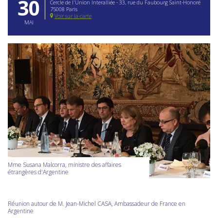
30
Cercle de l'Union Interalliée - 33, rue du Faubourg Saint-Honoré
75008 Paris
Voir sur la carte
MAI
Mme Susana Malcorra, ministre des affaires
étrangères d'Argentine
Réunion autour de M. Jean-Michel CASA, Ambassadeur de France en
Argentine