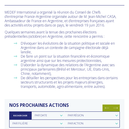
MEDEF International a organisé la réunion du Conseil de Chefs
d’entreprise France-Argentine organisée autour de M. Jean-Michel CASA,
Ambassadeur de France en Argentine, et d’entreprises françaises ayant
des activités et/ou projets dans ce pays, le vendredi 19 juin 2016.
Quelques semaines avant la tenue des prochaines élections
présidentielles (octobre) en Argentine, cette rencontre a permis :
D’évoquer les évolutions de la situation politique et sociale en
Argentine dans un contexte de campagne électorale déjà
lancée,
De faire un point sur la situation financière et économique
argentine ainsi que sur les mesures protectionnistes,
D’aborder la dynamique des relations de l’Argentine avec ses
principaux partenaires (Brésil et Mercosur, UE, Etats-Unis,
Chine, notamment),
De détailler les perspectives pour les entreprises dans certains
secteurs structurants et les projets majeurs (énergies,
transports, automobile, agro-alimentaire, entre autres).
NOS PROCHAINES ACTIONS
Rechercher
Rechercher
PAR DATE
PAR RÉGION
RECHERCHER
par
par
Rechercher
Rechercher
date
région
PAR FILIÈRE
PAR ACTION
par
par