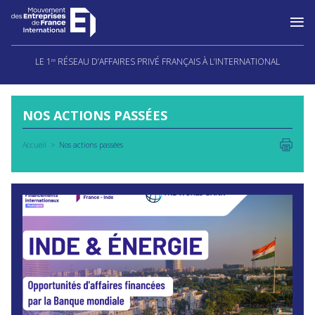
Aller
au
LE 1
RÉSEAU D’AFFAIRES PRIVÉ FRANÇAIS À L’INTERNATIONAL
ER
contenu
NOS ACTIONS PASSÉES
Accueil
Nos actions passées