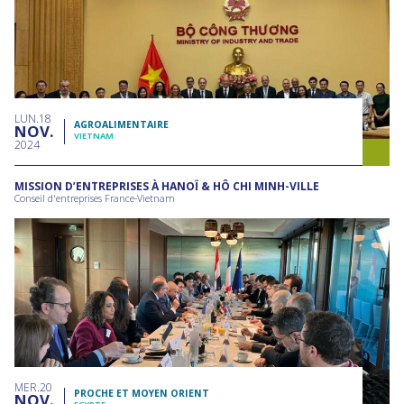
LUN
18
AGROALIMENTAIRE
NOV
VIETNAM
2024
MISSION D’ENTREPRISES À HANOÏ & HÔ CHI MINH-VILLE
Conseil d'entreprises France-Vietnam
MER
20
PROCHE ET MOYEN ORIENT
NOV