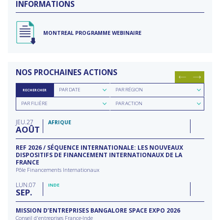
INFORMATIONS
MONTREAL PROGRAMME WEBINAIRE
NOS PROCHAINES ACTIONS
Rechercher
Rechercher
PAR DATE
PAR RÉGION
RECHERCHER
par
par
Rechercher
Rechercher
date
région
PAR FILIÈRE
PAR ACTION
par
par
filière
type
JEU
27
d'action
AFRIQUE
AOÛT
REF 2026 / SÉQUENCE INTERNATIONALE: LES NOUVEAUX
DISPOSITIFS DE FINANCEMENT INTERNATIONAUX DE LA
FRANCE
Pôle Financements Internationaux
LUN
07
INDE
SEP
MISSION D’ENTREPRISES BANGALORE SPACE EXPO 2026
Conseil d'entreprises France-Inde