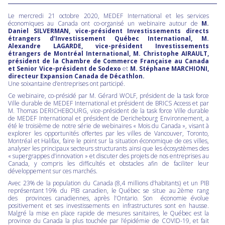
Le mercredi 21 octobre 2020, MEDEF International et les services
économiques au Canada ont co-organisé un webinaire autour de
M.
Daniel SILVERMAN, vice-président Investissements directs
étrangers d’Investissement Québec International, M.
Alexandre LAGARDE, vice-président Investissements
étrangers de Montréal International, M. Christophe AIRAULT,
président de la Chambre de Commerce Française au Canada
et Senior Vice-président de Sodexo
et
M. Stéphane MARCHIONI,
directeur Expansion Canada de Décathlon.
Une soixantaine d’entreprises ont participé.
Ce webinaire, co-présidé par M. Gérard WOLF, président de la task force
Ville durable de MEDEF International et président de BRICS Access et par
M. Thomas DERICHEBOURG, vice-président de la task force Ville durable
de MEDEF International et président de Derichebourg Environnement, a
été le troisième de notre série de webinaires « Mois du Canada », visant à
explorer les opportunités offertes par les villes de Vancouver, Toronto,
Montréal et Halifax, faire le point sur la situation économique de ces villes,
analyser les principaux secteurs structurants ainsi que les écosystèmes des
« supergrappes d’innovation » et discuter des projets de nos entreprises au
Canada, y compris les difficultés et obstacles afin de faciliter leur
développement sur ces marchés.
Avec 23% de la population du Canada (8,4 millions d’habitants) et un PIB
représentant 19% du PIB canadien, le Québec se situe au 2ème rang
des provinces canadiennes, après l’Ontario. Son économie évolue
positivement et ses investissements en infrastructures sont en hausse.
Malgré la mise en place rapide de mesures sanitaires, le Québec est la
province du Canada la plus touchée par l’épidémie de COVID-19, et fait