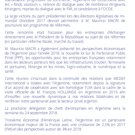
les « fonds vautours », relance du dialogue avec de nombreux dirigeants
étrangers, reprise du dialogue avec le FMI, et candidature à l’OCDE.
La large victoire du parti présidentiel lors des élections législatives de mi-
mandat d’octobre 2017 devrait permettre à M. Mauricio MACRI de
poursuivre son programme de réformes.
Cette rencontre était l’occasion pour les entreprises d’échanger
directement avec le Président de la République au sujet de ces réformes
(en particulier réforme fiscale, marché du travail).
M. Mauricio MACRI a également présenté les perspectives économiques
de l’Argentine pour l’année 2018, la nouvelle loi sur le Partenariat Public
Privé (PPP), les opportunités pour les entreprises françaises notamment
dans les secteurs porteurs tels que les infrastructures (routier, ferroviaire
et portuaire), l’énergie et les mines, l’agro-industrie, le numérique et la
santé.
Cette réunion s’inscrivait dans la continuité des relations que MEDEF
International a tissées avec l’Argentine, notamment depuis la signature
d’un accord de coopération avec son homologue l’UIA dans la cadre de la
visite officielle de M. François HOLLANDE en Argentine en 2016 afin
d’insuffler une nouvelle dynamique à nos relations bilatérales et de
renforcer notre partenariat avec le secteur privé argentin.
La prochaine délégation de chefs d’entreprises en Argentine sera la
semaine du 24 septembre 2018.
Troisième économie d’Amérique Latine, l’Argentine est un partenaire
économique majeur de la France avec une croissance de 2,5% en 2017
(FMI) et des perspectives autour de 3% en 2018.