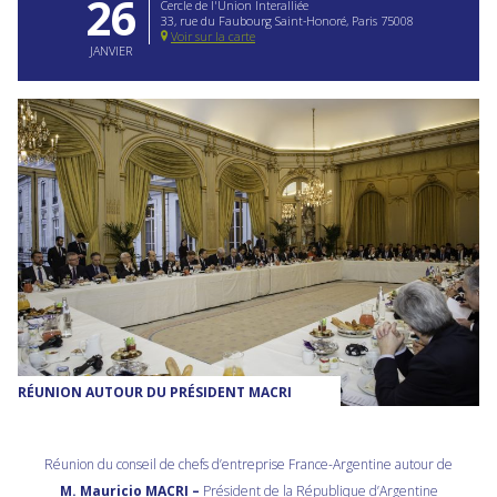
26
Cercle de l'Union Interalliée
33, rue du Faubourg Saint-Honoré, Paris 75008
Voir sur la carte
JANVIER
RÉUNION AUTOUR DU PRÉSIDENT MACRI
Réunion du conseil de chefs d’entreprise France-Argentine autour de
M. Mauricio MACRI –
Président de la République d’Argentine