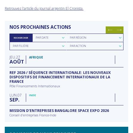
Retrouvez l’article du journal argentin El Cronista.
NOS PROCHAINES ACTIONS
Rechercher
Rechercher
PAR DATE
PAR RÉGION
RECHERCHER
par
par
Rechercher
Rechercher
date
région
PAR FILIÈRE
PAR ACTION
par
par
filière
type
JEU
27
d'action
AFRIQUE
AOÛT
REF 2026 / SÉQUENCE INTERNATIONALE: LES NOUVEAUX
DISPOSITIFS DE FINANCEMENT INTERNATIONAUX DE LA
FRANCE
Pôle Financements Internationaux
LUN
07
INDE
SEP
MISSION D’ENTREPRISES BANGALORE SPACE EXPO 2026
Conseil d'entreprises France-Inde