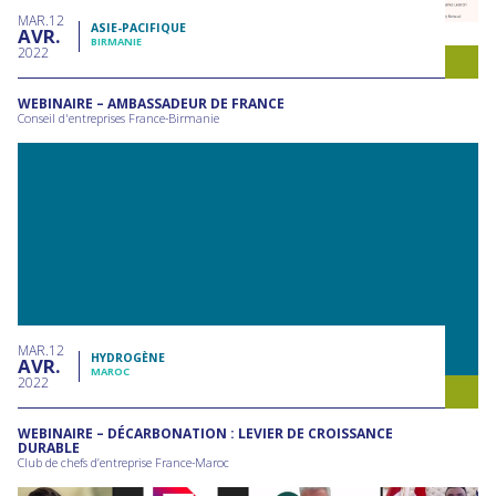
MAR
12
ASIE-PACIFIQUE
AVR
BIRMANIE
2022
WEBINAIRE – AMBASSADEUR DE FRANCE
Conseil d'entreprises France-Birmanie
MAR
12
HYDROGÈNE
AVR
MAROC
2022
WEBINAIRE – DÉCARBONATION : LEVIER DE CROISSANCE
DURABLE
Club de chefs d’entreprise France-Maroc