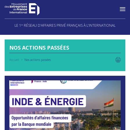
Aller
au
LE 1
RÉSEAU D’AFFAIRES PRIVÉ FRANÇAIS À L’INTERNATIONAL
ER
contenu
NOS ACTIONS PASSÉES
Accueil
Nos actions passées