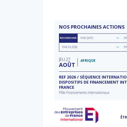
NOS PROCHAINES ACTIONS
Rechercher
Rec
PAR DATE
P
RECHERCHER
par
par
Rechercher
Rec
date
rég
PAR FILIÈRE
P
par
par
filière
typ
JEU
27
d'a
AFRIQUE
AOÛT
ECTEUR DE L’EAU À
REF 2026 / SÉQUENCE INTERNATI
DISPOSITIFS DE FINANCEMENT IN
FRANCE
rnational à Washington
Pôle Financements Internationaux
ÊTR