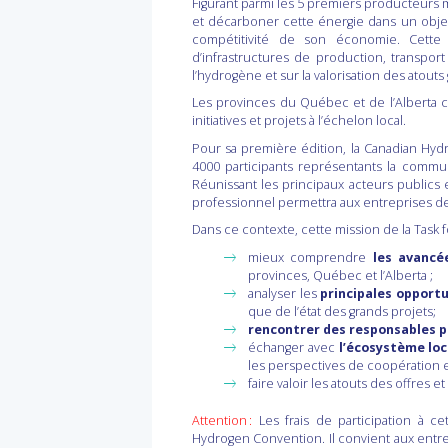
Figurant parmi les 5 premiers producteurs
et décarboner cette énergie dans un objec
compétitivité de son économie. Cette
d’infrastructures de production, transpo
l’hydrogène et sur la valorisation des atout
Les provinces du Québec et de l’Alberta c
initiatives et projets à l’échelon local.
Pour sa première édition, la Canadian Hyd
4000 participants représentants la comm
Réunissant les principaux acteurs publics 
professionnel permettra aux entreprises de 
Dans ce contexte, cette mission de la Task 
mieux comprendre
les avancé
provinces, Québec et l’Alberta ;
analyser les
principales opport
que de l’état des grands projets;
rencontrer des responsables p
échanger avec
l’écosystème loc
les perspectives de coopération et
faire valoir les atouts des offres 
Attention
:
Les frais de participation à ce
Hydrogen Convention. Il convient aux entre