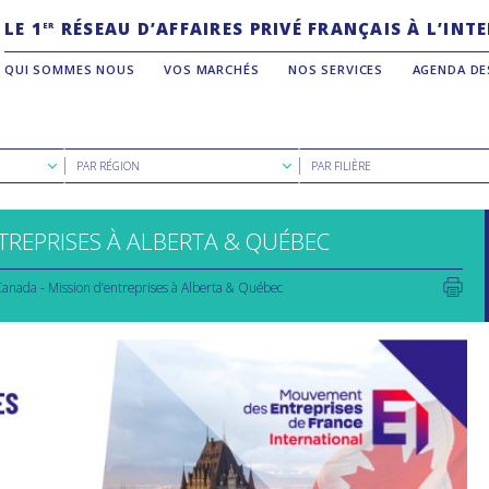
LE 1
RÉSEAU D’AFFAIRES PRIVÉ FRANÇAIS À L’IN
ER
QUI SOMMES NOUS
VOS MARCHÉS
NOS SERVICES
AGENDA DE
Rechercher
Rechercher
PAR RÉGION
PAR FILIÈRE
par
par
région
filière
TREPRISES À ALBERTA & QUÉBEC
anada - Mission d’entreprises à Alberta & Québec