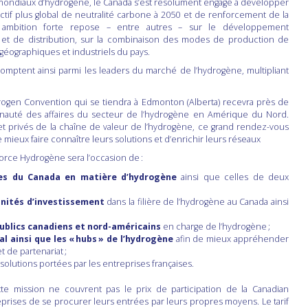
 mondiaux d’hydrogène, le Canada s’est résolument engagé à développer
tif plus global de neutralité carbone à 2050 et de renforcement de la
 ambition forte repose – entre autres – sur le développement
rt et de distribution, sur la combinaison des modes de production de
s géographiques et industriels du pays.
omptent ainsi parmi les leaders du marché de l’hydrogène, multipliant
rogen Convention qui se tiendra à Edmonton (Alberta) recevra près de
unauté des affaires du secteur de l’hydrogène en Amérique du Nord.
et privés de la chaîne de valeur de l’hydrogène, ce grand rendez-vous
mieux faire connaître leurs solutions et d’enrichir leurs réseaux
force Hydrogène sera l’occasion de :
es du Canada en matière d’hydrogène
ainsi que celles de deux
unités d’investissement
dans la filière de l’hydrogène au Canada ainsi
ublics canadiens et nord-américains
en charge de l’hydrogène ;
al ainsi que les « hubs » de l’hydrogène
afin de mieux appréhender
 de partenariat ;
et solutions portées par les entreprises françaises.
tte mission ne couvrent pas le prix de participation de la Canadian
prises de se procurer leurs entrées par leurs propres moyens. Le tarif