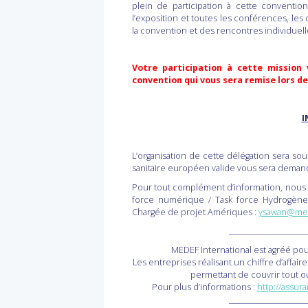
plein de participation à cette conventio
l’exposition et toutes les conférences, les
la convention et des rencontres individuel
Votre participation à cette mission
convention qui vous sera remise lors d
I
L’organisation de cette délégation sera so
sanitaire européen valide vous sera dema
Pour tout complément d’information, nous 
force numérique / Task force Hydrogèn
Chargée de projet Amériques :
ysawan@med
_______________________
MEDEF International est agréé po
Les entreprises réalisant un chiffre d’affa
permettant de couvrir tout ou
Pour plus d’informations :
http://assu
_______________________