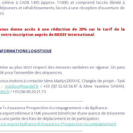
n s’élève à CAD$ 1495 (approx. 1100€) et comprend l’accès illimité à
 déjeuners et rafraîchissements, l’accès à une réception d’ouverture de
les.
 vous donne accès à une réduction de 20% sur le tarif de la
e votre inscription auprès de MEDEF International.
NFORMATIONS LOGISTIQUE
umise au plus strict respect des mesures sanitaires en vigueur. Un pass
ndé pour l’ensemble des séquences.
vous invitons à contacter Mme Maëlys DEFAYE, Chargée de projet – Task
e :
mdefaye@medef.fr
/ +33 (0)7.52.63.54.47 & Mme Yasmine SAWAN,
ef.fr
/ +33 (0)6.80.20.21.75
________________________________________________________
ur l’« Assurance Prospection Accompagnement » de Bpifrance.
ires export inférieur à 1M€ peuvent bénéficier d’une avance de trésorerie
 une partie des frais de déplacement et de participation.
rance-export.bpifrance.fr/Assurance-Prospection-Accompagnement
________________________________________________________