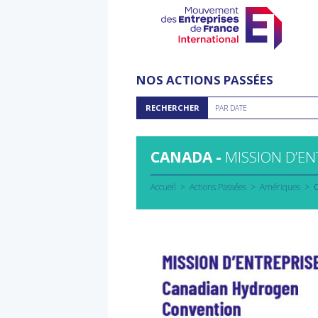
Aller
au
NOS ACTIONS PASSÉES
contenu
Rechercher
RECHERCHER
PAR DATE
par
date
CANADA -
MISSION D’EN
Accueil
Actions Passées
Amériques
C