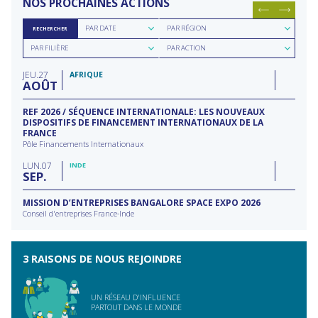
NOS PROCHAINES ACTIONS
Rechercher
Rechercher
PAR DATE
PAR RÉGION
RECHERCHER
par
par
Rechercher
Rechercher
date
région
PAR FILIÈRE
PAR ACTION
par
par
filière
type
JEU
27
d'action
AFRIQUE
AOÛT
REF 2026 / SÉQUENCE INTERNATIONALE: LES NOUVEAUX
DISPOSITIFS DE FINANCEMENT INTERNATIONAUX DE LA
FRANCE
Pôle Financements Internationaux
LUN
07
INDE
SEP
MISSION D’ENTREPRISES BANGALORE SPACE EXPO 2026
Conseil d'entreprises France-Inde
3 RAISONS DE NOUS REJOINDRE
UN RÉSEAU D'INFLUENCE
PARTOUT DANS LE MONDE