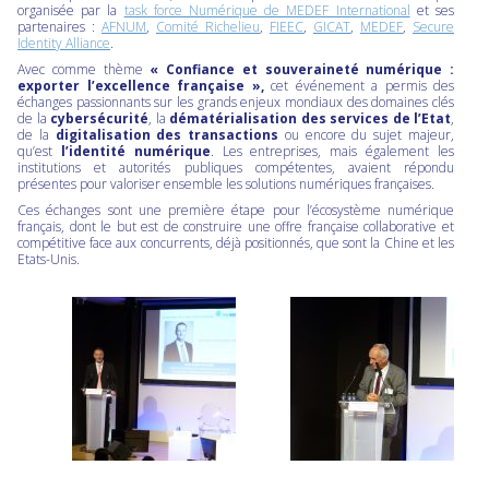
organisée par la
task force Numérique de MEDEF International
et ses
partenaires :
AFNUM
,
Comité Richelieu
,
FIEEC
,
GICAT
,
MEDEF
,
Secure
Identity Alliance
.
Avec comme thème
« Confiance et souveraineté numérique :
exporter l’excellence française »,
cet événement a permis des
échanges passionnants sur les grands enjeux mondiaux des domaines clés
de la
cybersécurité
, la
dématérialisation des services de l’Etat
,
de la
digitalisation des transactions
ou encore du sujet majeur,
qu’est
l’identité numérique
. Les entreprises, mais également les
institutions et autorités publiques compétentes, avaient répondu
présentes pour valoriser ensemble les solutions numériques françaises.
Ces échanges sont une première étape pour l’écosystème numérique
français, dont le but est de construire une offre française collaborative et
compétitive face aux concurrents, déjà positionnés, que sont la Chine et les
Etats-Unis.