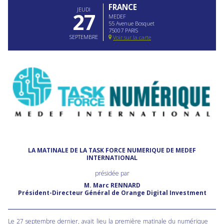
FRANCE
JEUDI
27
MEDEF
55 Avenue Bosquet
75007 PARIS
SEPTEMBRE
Voir sur la carte
LA MATINALE DE LA TASK FORCE NUMERIQUE DE MEDEF
INTERNATIONAL
présidée par
M. Marc RENNARD
Président-Directeur Général de Orange Digital Investment
Le 27 septembre dernier, avait lieu la première matinale du numérique