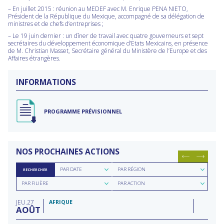
– En juillet 2015 : réunion au MEDEF avec M. Enrique PENA NIETO,
Président de la République du Mexique, accompagné de sa délégation de
ministres et de chefs d’entreprises ;
– Le 19 juin dernier : un dîner de travail avec quatre gouverneurs et sept
secrétaires du développement économique d’Etats Mexicains, en présence
de M. Christian Masset, Secrétaire général du Ministère de l’Europe et des
Affaires étrangères.
INFORMATIONS
PROGRAMME PRÉVISIONNEL
NOS PROCHAINES ACTIONS
Rechercher
Rechercher
PAR DATE
PAR RÉGION
RECHERCHER
par
par
Rechercher
Rechercher
date
région
PAR FILIÈRE
PAR ACTION
par
par
filière
type
JEU
27
d'action
AFRIQUE
AOÛT