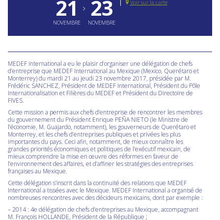
21
23
Voir sur la carte
NOVEMBRE
NOVEMBRE
MEDEF International a eu le plaisir d’organiser une délégation de chefs
d’entreprise que MEDEF International au Mexique (Mexico, Querétaro et
Monterrey) du mardi 21 au jeudi 23 novembre 2017, présidée par M.
Frédéric SANCHEZ, Président de MEDEF International, Président du Pôle
Internationalisation et Filières du MEDEF et Président du Directoire de
FIVES.
Cette mission a permis aux chefs d’entreprise de rencontrer les membres
du gouvernement du Président Enrique PEÑA NIETO (le Ministre de
l’économie, M. Guajardo, notamment), les gouverneurs de Querétaro et
Monterrey, et les chefs d’entreprises publiques et privées les plus
importantes du pays. Ceci afin, notamment, de mieux connaître les
grandes priorités économiques et politiques de l’exécutif mexicain, de
mieux comprendre la mise en œuvre des réformes en faveur de
l’environnement des affaires, et d’affiner les stratégies des entreprises
françaises au Mexique.
Cette délégation s’inscrit dans la continuité des relations que MEDEF
International a tissées avec le Mexique. MEDEF International a organisé de
nombreuses rencontres avec des décideurs mexicains, dont par exemple :
– 2014 : 4e délégation de chefs d’entreprises au Mexique, accompagnant
M. François HOLLANDE, Président de la République ;