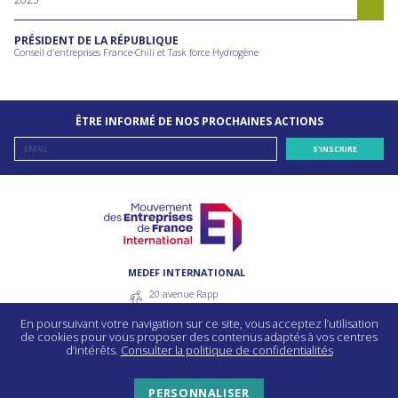
PRÉSIDENT DE LA RÉPUBLIQUE
Conseil d'entreprises France-Chili et Task force Hydrogène
ÊTRE INFORMÉ DE NOS PROCHAINES ACTIONS
MEDEF INTERNATIONAL
20 avenue Rapp
75007 Paris - France
En poursuivant votre navigation sur ce site, vous acceptez l’utilisation
55 avenue bosquet
de cookies pour vous proposer des contenus adaptés à vos centres
75330 Paris Cedex 7 - France
d’intérêts.
Consulter la politique de confidentialités
PERSONNALISER