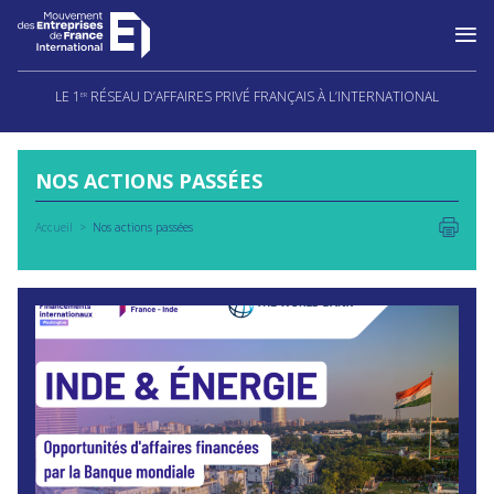
Aller
au
LE 1
RÉSEAU D’AFFAIRES PRIVÉ FRANÇAIS À L’INTERNATIONAL
ER
contenu
NOS ACTIONS PASSÉES
Accueil
Nos actions passées