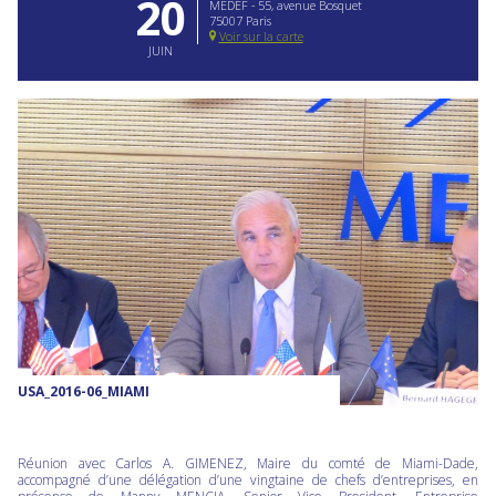
20
MEDEF - 55, avenue Bosquet
75007 Paris
Voir sur la carte
JUIN
USA_2016-06_MIAMI
Réunion avec Carlos A. GIMENEZ, Maire du comté de Miami-Dade,
accompagné d’une délégation d’une vingtaine de chefs d’entreprises, en