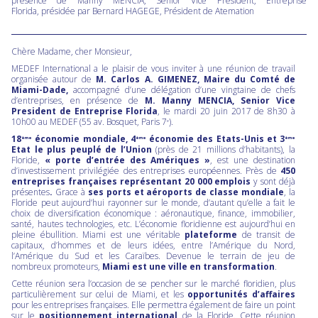
présence de Manny MENCIA, Senior Vice President, Entreprise
Florida, présidée par Bernard HAGEGE, Président de Atemation
Chère Madame, cher Monsieur,
MEDEF International a le plaisir de vous inviter à une réunion de travail
organisée autour de
M. Carlos A. GIMENEZ, Maire du Comté de
Miami-Dade,
accompagné d’une délégation d’une vingtaine de chefs
d’entreprises, en présence de
M. Manny MENCIA, Senior Vice
President de Entreprise Florida
, le mardi 20 juin 2017 de 8h30 à
10h00 au MEDEF (55 av. Bosquet, Paris 7
).
e
18
économie mondiale, 4
économie des Etats-Unis et 3
ème
ème
ème
Etat le plus peuplé de l’Union
(près de 21 millions d’habitants), la
Floride,
« porte d’entrée des Amériques »
, est une destination
d’investissement privilégiée des entreprises européennes. Près de
450
entreprises françaises représentant 20 000 emplois
y sont déjà
présentes
.
Grace à
ses ports et aéroports de classe mondiale
, la
Floride peut aujourd’hui rayonner sur le monde, d’autant qu’elle a fait le
choix de diversification économique : aéronautique, finance, immobilier,
santé, hautes technologies, etc. L’économie floridienne est aujourd’hui en
pleine ébullition. Miami est une véritable
plateforme
de transit de
capitaux, d’hommes et de leurs idées, entre l’Amérique du Nord,
l’Amérique du Sud et les Caraïbes. Devenue le terrain de jeu de
nombreux promoteurs,
Miami est une ville en transformation
.
Cette réunion sera l’occasion de se pencher sur le marché floridien, plus
particulièrement sur celui de Miami, et les
opportunités d’affaires
pour les entreprises françaises. Elle permettra également de faire un point
sur le
positionnement international
de la Floride. Cette réunion