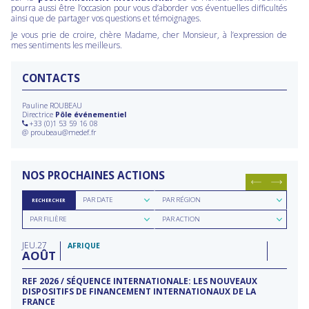
pourra aussi être l’occasion pour vous d’aborder vos éventuelles difficultés
ainsi que de partager vos questions et témoignages.
Je vous prie de croire, chère Madame, cher Monsieur, à l’expression de
mes sentiments les meilleurs.
CONTACTS
Pauline ROUBEAU
Directrice
Pôle événementiel
+33 (0)1 53 59 16 08
@
proubeau@medef.fr
NOS PROCHAINES ACTIONS
Rechercher
Rechercher
PAR DATE
PAR RÉGION
RECHERCHER
par
par
Rechercher
Rechercher
date
région
PAR FILIÈRE
PAR ACTION
par
par
filière
type
JEU
27
d'action
AFRIQUE
AOÛT
REF 2026 / SÉQUENCE INTERNATIONALE: LES NOUVEAUX
DISPOSITIFS DE FINANCEMENT INTERNATIONAUX DE LA
FRANCE