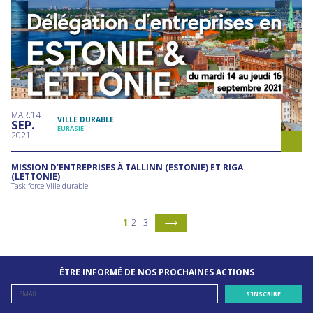
MAR
14
VILLE DURABLE
SEP
EURASIE
2021
MISSION D’ENTREPRISES À TALLINN (ESTONIE) ET RIGA
(LETTONIE)
Task force Ville durable
1
2
3
ÊTRE INFORMÉ DE NOS PROCHAINES ACTIONS