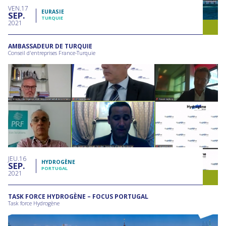
VEN
17
EURASIE
SEP
TURQUIE
2021
AMBASSADEUR DE TURQUIE
Conseil d'entreprises France-Turquie
JEU
16
HYDROGÈNE
SEP
PORTUGAL
2021
TASK FORCE HYDROGÈNE – FOCUS PORTUGAL
Task force Hydrogène