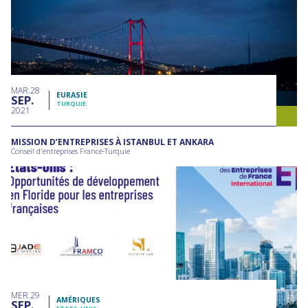
MAR
28
EURASIE
SEP
TURQUIE
2021
MISSION D’ENTREPRISES À ISTANBUL ET ANKARA
Conseil d'entreprises France-Turquie
MER
29
AMÉRIQUES
SEP