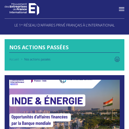
Aller
au
LE 1
RÉSEAU D’AFFAIRES PRIVÉ FRANÇAIS À L’INTERNATIONAL
ER
contenu
NOS ACTIONS PASSÉES
Accueil
Nos actions passées