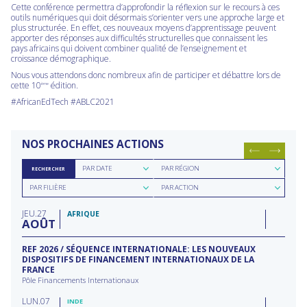
Cette conférence permettra d’approfondir la réflexion sur le recours à ces
outils numériques qui doit désormais s’orienter vers une approche large et
plus structurée. En effet, ces nouveaux moyens d’apprentissage peuvent
apporter des réponses aux difficultés structurelles que connaissent les
pays africains qui doivent combiner qualité de l’enseignement et
croissance démographique.
Nous vous attendons donc nombreux afin de participer et débattre lors de
cette 10
édition.
ème
#AfricanEdTech #ABLC2021
NOS PROCHAINES ACTIONS
Rechercher
Rechercher
PAR DATE
PAR RÉGION
RECHERCHER
par
par
Rechercher
Rechercher
date
région
PAR FILIÈRE
PAR ACTION
par
par
filière
type
JEU
27
d'action
AFRIQUE
AOÛT
REF 2026 / SÉQUENCE INTERNATIONALE: LES NOUVEAUX
DISPOSITIFS DE FINANCEMENT INTERNATIONAUX DE LA
FRANCE
Pôle Financements Internationaux
LUN
07
INDE