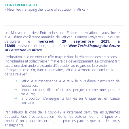
CONFÉRENCE ABLC
« New Tech: Shaping the future of Education in Africa »
Le Mouvement des Entreprises de France International vous invite
à la 10ème conférence annuelle de l’African Business Lawyers’ Club qui se
déroulera le
mercredi 29 septembre 2021
,
à
18h00
, en visioconférence, sur le thème “
New Tech: Shaping the future
of Education in Africa
”.
L’éducation joue en effet un rôle majeur dans la réalisation des ambitions
individuelles et collectives en matière de développement. Le continent fait
face à une demande croissante d’éducation au regard de la pression
démographique. Or, dans ce domaine, l’Afrique a encore de nombreux
défis à relever :
l’Afrique subsaharienne a le taux le plus élevé d’exclusion de
l’éducation;
l’éducation des filles n’est pas perçue comme une priorité
majeure;
la proportion d’enseignants formés en Afrique est en baisse
constante.
Par ailleurs, la crise de la Covid-19 a fortement perturbé les systèmes
éducatifs. Face à cette situation inédite, les plateformes numériques ont
constitué un support important, tant pour les parents que pour les corps
enseignants.