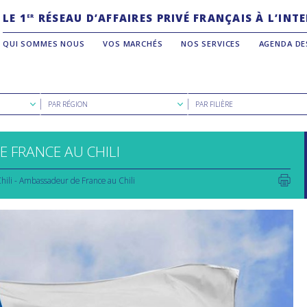
LE 1
RÉSEAU D’AFFAIRES PRIVÉ FRANÇAIS À L’IN
ER
QUI SOMMES NOUS
VOS MARCHÉS
NOS SERVICES
AGENDA DE
Rechercher
Rechercher
PAR RÉGION
PAR FILIÈRE
par
par
région
filière
 FRANCE AU CHILI
hili - Ambassadeur de France au Chili