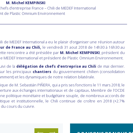
M. Michel KEMPINSKI
hefs d’entreprise France – Chili de MEDEF International
nt de Plastic Omnium Environnement
li de MEDEF International a eu le plaisir d’organiser une réunion autour
 de France au Chili,
le vendredi 31 aout 2018 de 14h30 à 16h30 au
ette rencontre a été présidée par
M. Michel KEMPINSKI
, président du
 de MEDEF International et président de Plastic Omnium Environnement.
uivi de la
délégation de chefs d’entreprise au Chili
de mai dernier.
 sur les principaux
chantiers
du gouvernement chilien (consolidation
mment) et les dynamiques de notre relation bilatérale.
ique de M. Sebastián PIÑERA, qui a pris ses fonctions le 11 mars 2018, le
ouverture aux échanges internationaux et de capitaux
.
Membre de l’OCDE
 d’une politique monétaire et budgétaire souple, de nombreux accords de
itique et institutionnelle, le Chili continue de croître en 2018 (+2.7%
 du cours du cuivre.