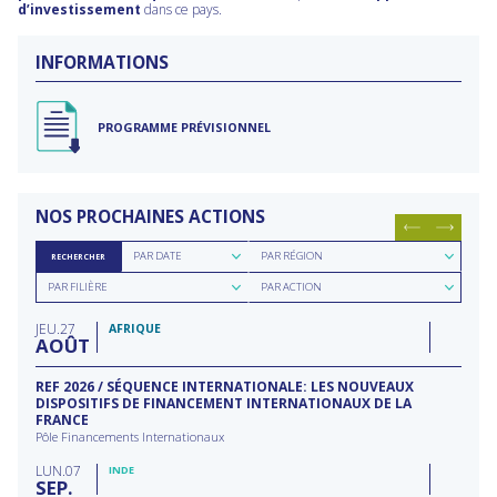
d’investissement
dans ce pays.
INFORMATIONS
PROGRAMME PRÉVISIONNEL
NOS PROCHAINES ACTIONS
Rechercher
Rechercher
PAR DATE
PAR RÉGION
RECHERCHER
par
par
Rechercher
Rechercher
date
région
PAR FILIÈRE
PAR ACTION
par
par
filière
type
JEU
27
d'action
AFRIQUE
AOÛT
REF 2026 / SÉQUENCE INTERNATIONALE: LES NOUVEAUX
DISPOSITIFS DE FINANCEMENT INTERNATIONAUX DE LA
FRANCE
Pôle Financements Internationaux
LUN
07
INDE
SEP