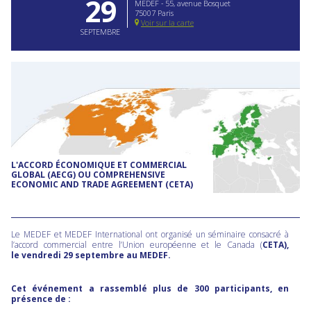
29
MEDEF - 55, avenue Bosquet
75007 Paris
Voir sur la carte
SEPTEMBRE
L'ACCORD ÉCONOMIQUE ET COMMERCIAL
GLOBAL (AECG) OU COMPREHENSIVE
ECONOMIC AND TRADE AGREEMENT (CETA)
Le MEDEF et MEDEF International ont organisé un séminaire consacré à
l’accord commercial entre l’Union européenne et le Canada (
CETA),
le vendredi 29 septembre au MEDEF.
Cet événement a rassemblé plus de 300 participants, en
présence de :