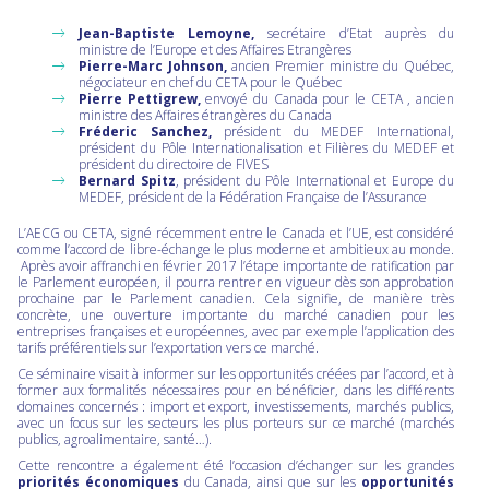
Jean-Baptiste Lemoyne,
secrétaire d’Etat auprès du
ministre de l’Europe et des Affaires Etrangères
Pierre-Marc Johnson,
ancien Premier ministre du Québec,
négociateur en chef du CETA pour le Québec
Pierre Pettigrew,
envoyé du Canada pour le CETA , ancien
ministre des Affaires étrangères du Canada
Fréderic Sanchez,
président du MEDEF International,
président du Pôle Internationalisation et Filières du MEDEF et
président du directoire de FIVES
Bernard Spitz
, président du Pôle International et Europe du
MEDEF, président de la Fédération Française de l’Assurance
L’AECG ou CETA, signé récemment entre le Canada et l’UE, est considéré
comme l’accord de libre-échange le plus moderne et ambitieux au monde.
Après avoir affranchi en février 2017 l’étape importante de ratification par
le Parlement européen, il pourra rentrer en vigueur dès son approbation
prochaine par le Parlement canadien. Cela signifie, de manière très
concrète, une ouverture importante du marché canadien pour les
entreprises françaises et européennes, avec par exemple l’application des
tarifs préférentiels sur l’exportation vers ce marché.
Ce séminaire visait à informer sur les opportunités créées par l’accord, et à
former aux formalités nécessaires pour en bénéficier, dans les différents
domaines concernés : import et export, investissements, marchés publics,
avec un focus sur les secteurs les plus porteurs sur ce marché (marchés
publics, agroalimentaire, santé…).
Cette rencontre a également été l’occasion d’échanger sur les grandes
priorités économiques
du Canada, ainsi que sur les
opportunités