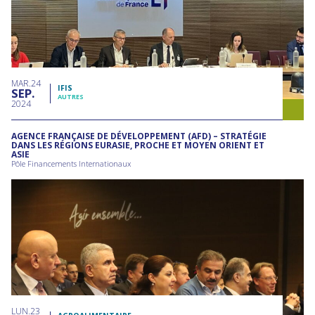
MAR
24
IFIS
SEP
AUTRES
2024
AGENCE FRANÇAISE DE DÉVELOPPEMENT (AFD) – STRATÉGIE
DANS LES RÉGIONS EURASIE, PROCHE ET MOYEN ORIENT ET
ASIE
Pôle Financements Internationaux
LUN
23