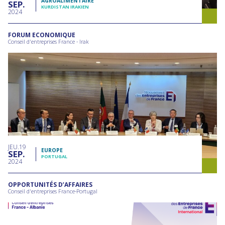
AGROALIMENTAIRE
SEP
KURDISTAN IRAKIEN
2024
FORUM ECONOMIQUE
Conseil d'entreprises France - Irak
JEU
19
EUROPE
SEP
PORTUGAL
2024
OPPORTUNITÉS D’AFFAIRES
Conseil d'entreprises France-Portugal