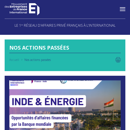
Aller
au
LE 1
RÉSEAU D’AFFAIRES PRIVÉ FRANÇAIS À L’INTERNATIONAL
ER
contenu
NOS ACTIONS PASSÉES
Accueil
Nos actions passées