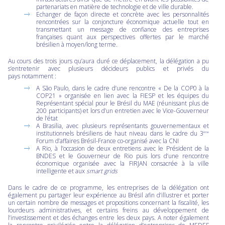
partenariats en matière de technologie et de ville durable.
Echanger de façon directe et concrète avec les personnalités
rencontrées sur la conjoncture économique actuelle tout en
transmettant un message de confiance des entreprises
françaises quant aux perspectives offertes par le marché
brésilien à moyen/long terme.
Au cours des trois jours qu’aura duré ce déplacement, la délégation a pu
s’entretenir avec plusieurs décideurs publics et privés du
pays notamment :
A São Paulo, dans le cadre d’une rencontre « De la COP0 à la
COP21 » organisée en lien avec la FIESP et les équipes du
Représentant spécial pour le Brésil du MAE (réunissant plus de
200 participants) et lors d’un entretien avec le Vice-Gouverneur
de l’état
A Brasilia, avec plusieurs représentants gouvernementaux et
institutionnels brésiliens de haut niveau dans le cadre du 3
ème
Forum d’affaires Brésil-France co-organisé avec la CNI
A Rio, à l’occasion de deux entretiens avec le Président de la
BNDES et le Gouverneur de Rio puis lors d’une rencontre
économique organisée avec la FIRJAN consacrée à la ville
intelligente et aux
smart grids
Dans le cadre de ce programme, les entreprises de la délégation ont
également pu partager leur expérience au Brésil afin d’illustrer et porter
un certain nombre de messages et propositions concernant la fiscalité, les
lourdeurs administratives, et certains freins au développement de
l’investissement et des échanges entre les deux pays. A noter également