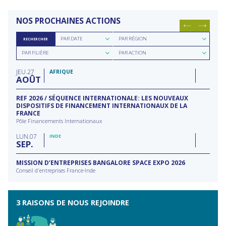
NOS PROCHAINES ACTIONS
Rechercher
Rechercher
PAR DATE
PAR RÉGION
RECHERCHER
par
par
Rechercher
Rechercher
date
région
PAR FILIÈRE
PAR ACTION
par
par
filière
type
JEU
27
d'action
AFRIQUE
AOÛT
REF 2026 / SÉQUENCE INTERNATIONALE: LES NOUVEAUX
DISPOSITIFS DE FINANCEMENT INTERNATIONAUX DE LA
FRANCE
Pôle Financements Internationaux
LUN
07
INDE
SEP
MISSION D’ENTREPRISES BANGALORE SPACE EXPO 2026
Conseil d'entreprises France-Inde
3 RAISONS DE NOUS REJOINDRE