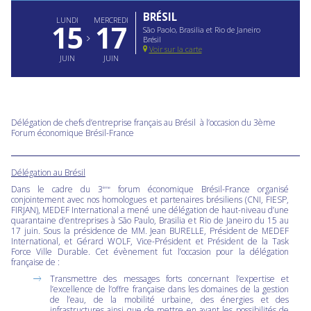
BRÉSIL
LUNDI
MERCREDI
15
17
São Paolo, Brasilia et Rio de Janeiro
Brésil
Voir sur la carte
JUIN
JUIN
Délégation de chefs d’entreprise français au Brésil à l’occasion du 3ème
Forum économique Brésil-France
Délégation au Brésil
Dans le cadre du 3
forum économique Brésil-France organisé
ème
conjointement avec nos homologues et partenaires brésiliens (CNI, FIESP,
FIRJAN), MEDEF International a mené une délégation de haut-niveau d’une
quarantaine d’entreprises à São Paulo, Brasilia et Rio de Janeiro du 15 au
17 juin. Sous la présidence de MM. Jean BURELLE, Président de MEDEF
International, et Gérard WOLF, Vice-Président et Président de la Task
Force Ville Durable. Cet évènement fut l’occasion pour la délégation
française de :
Transmettre des messages forts concernant l’expertise et
l’excellence de l’offre française dans les domaines de la gestion
de l’eau, de la mobilité urbaine, des énergies et des
infrastructures ainsi que de mettre en avant les possibilités de