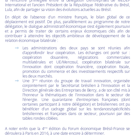
la rencontre privilégiée entre la délégation d’entreprises de MEDEF
International et l’ancien Président de la République Fédérative du Brésil,
Lula, afin de partager sa vision des évolutions actuelles au Brésil.
En dépit de l’absence d’un ministre français, le bilan global de ce
déplacement est positif. De plus, parallèlement au programme de notre
délégation, le dialogue administratif économique s’est également poursuivi
et a permis de traiter de certains enjeux économiques clés afin de
contribuer à atteindre les objectifs ambitieux de développement de la
relation économique bilatérale :
Les administrations des deux pays se sont réunies afin
d’approfondir leur coopération. Les échanges ont porté sur :
coopération douanière, négociations commerciales
multilatérales et UE/Mercosul, coopération bilatérale sur
l’innovation dont coopération financière, coopération fiscale,
promotion du commerce et des investissements respectifs sur
les deux marchés.
Une 3
réunion du groupe de travail innovation, organisée
ème
conjointement par le Secrétariat brésilien à l’Innovation et la
Direction générale des Entreprises de Bercy, a de son côté mis à
l’honneur la thématiques de l’innovation dans le secteur de
l’énergie. Une quarantaine d’entreprises françaises (dont
certaines participant à notre délégation) et brésiliennes ont pu
bénéficier d’un cadrage global sur les tendances/spécificités
brésiliennes et françaises dans ce secteur, poursuivi par des
tables rondes ciblées.
A noter enfin que la 4
édition du Forum économique Brésil-France se
ème
déroulera à Paris en 2016, à une date encore à déterminer.