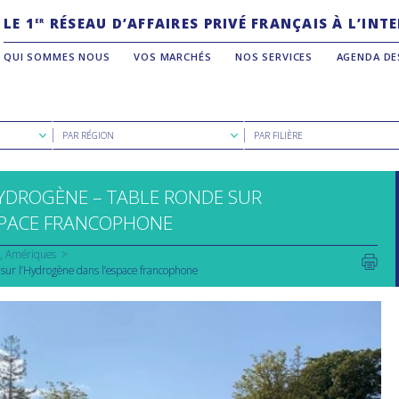
LE 1
RÉSEAU D’AFFAIRES PRIVÉ FRANÇAIS À L’IN
ER
QUI SOMMES NOUS
VOS MARCHÉS
NOS SERVICES
AGENDA DE
Rechercher
Rechercher
PAR RÉGION
PAR FILIÈRE
par
par
région
filière
YDROGÈNE – TABLE RONDE SUR
SPACE FRANCOPHONE
Amériques
 sur l’Hydrogène dans l’espace francophone