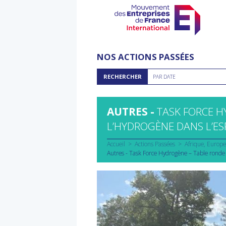
Aller
au
NOS ACTIONS PASSÉES
contenu
Rechercher
RECHERCHER
PAR DATE
par
date
AUTRES -
TASK FORCE H
L’HYDROGÈNE DANS L’E
Accueil
Actions Passées
Afrique
Europe
Autres - Task Force Hydrogène – Table ronde