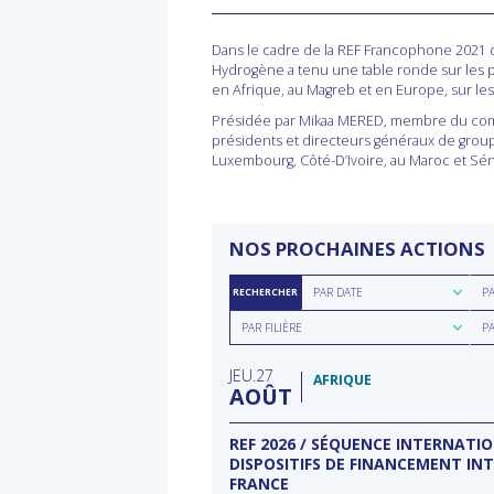
Dans le cadre de la REF Francophone 2021 
Hydrogène a tenu une table ronde sur les
en Afrique, au Magreb et en Europe, sur le
Présidée par Mikaa MERED, membre du comité
présidents et directeurs généraux de group
Luxembourg, Côté-D’Ivoire, au Maroc et Sén
NOS PROCHAINES ACTIONS
Rechercher
Rec
PAR DATE
P
RECHERCHER
par
par
Rechercher
Rec
date
rég
PAR FILIÈRE
P
par
par
filière
typ
JEU
27
d'a
AFRIQUE
AOÛT
ECTEUR DE L’EAU À
REF 2026 / SÉQUENCE INTERNATI
DISPOSITIFS DE FINANCEMENT IN
FRANCE
rnational à Washington