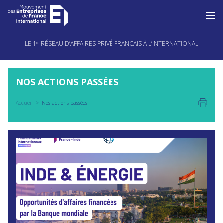
Aller
au
LE 1
RÉSEAU D’AFFAIRES PRIVÉ FRANÇAIS À L’INTERNATIONAL
ER
contenu
NOS ACTIONS PASSÉES
Accueil
Nos actions passées