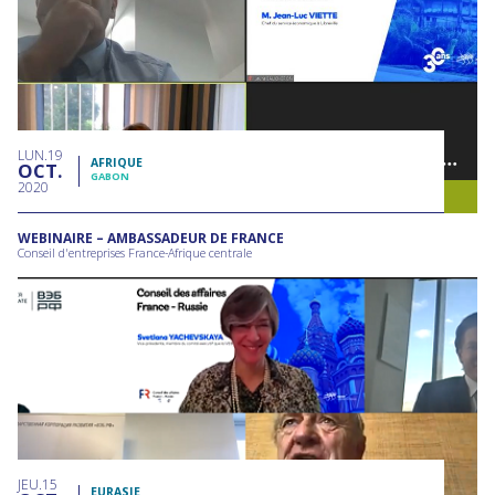
LUN
19
AFRIQUE
OCT
GABON
2020
WEBINAIRE – AMBASSADEUR DE FRANCE
Conseil d'entreprises France-Afrique centrale
JEU
15
EURASIE