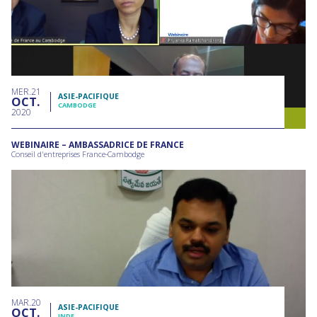
MER
21
ASIE-PACIFIQUE
OCT
CAMBODGE
2020
WEBINAIRE – AMBASSADRICE DE FRANCE
Conseil d'entreprises France-Cambodge
MAR
20
ASIE-PACIFIQUE
OCT
INDE