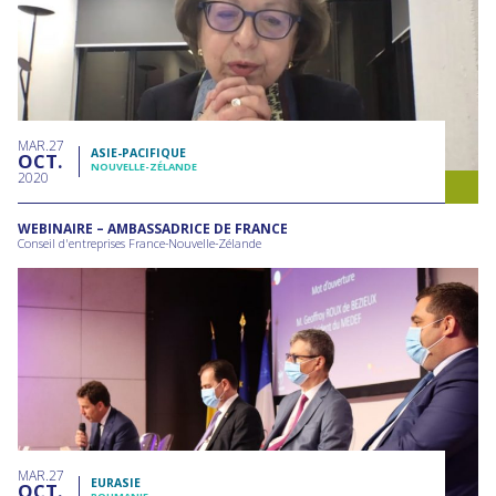
MAR
27
ASIE-PACIFIQUE
OCT
NOUVELLE-ZÉLANDE
2020
WEBINAIRE – AMBASSADRICE DE FRANCE
Conseil d'entreprises France-Nouvelle-Zélande
MAR
27
EURASIE
OCT