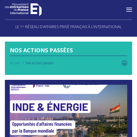
Aller
au
LE 1
RÉSEAU D’AFFAIRES PRIVÉ FRANÇAIS À L’INTERNATIONAL
ER
contenu
NOS ACTIONS PASSÉES
Accueil
Nos actions passées