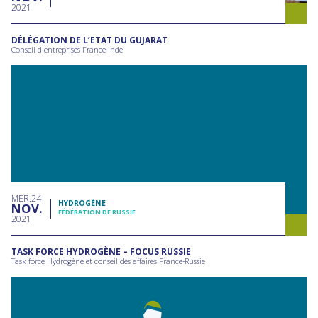
2021
DÉLÉGATION DE L’ETAT DU GUJARAT
Conseil d'entreprises France-Inde
MER
24
HYDROGÈNE
NOV
FÉDÉRATION DE RUSSIE
2021
TASK FORCE HYDROGÈNE – FOCUS RUSSIE
Task force Hydrogène et conseil des affaires France-Russie