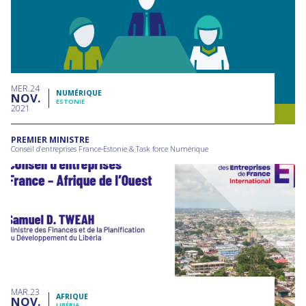
MER
24
NUMÉRIQUE
NOV
ESTONIE
2021
PREMIER MINISTRE
Conseil d’entreprises France-Estonie & Task force Numérique
MAR
23
AFRIQUE
NOV
LIBÉRIA