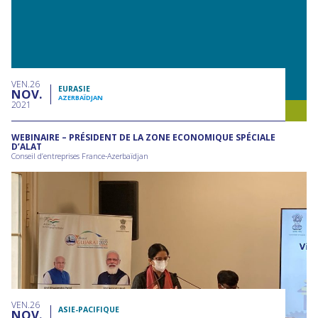
VEN
26
EURASIE
NOV
AZERBAÏDJAN
2021
WEBINAIRE – PRÉSIDENT DE LA ZONE ECONOMIQUE SPÉCIALE
D’ALAT
Conseil d’entreprises France-Azerbaïdjan
VEN
26
ASIE-PACIFIQUE
NOV