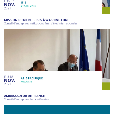
LUN
15
IFIS
NOV
ETATS-UNIS
2021
MISSION D’ENTREPRISES À WASHINGTON
Conseil d'entreprises Institutions financières internationales
JEU
18
ASIE-PACIFIQUE
NOV
MALAISIE
2021
AMBASSADEUR DE FRANCE
Conseil d'entreprises France-Malaisie