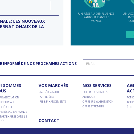
LUN
07
ction
INDE
SEP
UN RÉSEAU D'INFLUENCE
UN ACC
PARTOUT DANS LE
INT
ONALE: LES NOUVEAUX
MISSION D’ENTREPRISES BANG
MONDE
QUE
TERNATIONAUX DE LA
Conseil d'entreprises France-Inde
E INFORMÉ DE NOS PROCHAINES ACTIONS
I SOMMES
VOS MARCHÉS
NOS SERVICES
AG
OUS
AC
PAR GÉOGRAPHIE
L’OFFRE DE SERVICES
PAR FILIÈRES
ADHÉSION
RE ASSOCIATION
ACTIO
IFIS & FINANCEMENTS
OFFRE IFIS WASHINGTON
RE BUREAU
ACTIO
OFFRE START-UPS
RE ÉQUIPE
ÊTRE
RE RÉSEAU EN FRANCE
PARTENAIRES DANS LE
CONTACT
DE