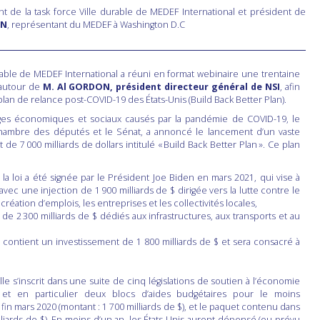
nt de la task force Ville durable de MEDEF International et président de
IN
, représentant du MEDEF à Washington D.C
urable de MEDEF International a réuni en format webinaire une trentaine
 autour de
M. Al GORDON, président directeur général de NSI
, afin
an de relance post-COVID-19 des États-Unis (Build Back Better Plan).
es économiques et sociaux causés par la pandémie de COVID-19, le
Chambre des députés et le Sénat, a annoncé le lancement d’un vaste
 7 000 milliards de dollars intitulé « Build Back Better Plan ». Ce plan
 la loi a été signée par le Président Joe Biden en mars 2021, qui vise à
ec une injection de 1 900 milliards de $ dirigée vers la lutte contre le
création d’emplois, les entreprises et les collectivités locales,
 de 2 300 milliards de $ dédiés aux infrastructures, aux transports et au
i contient un investissement de 1 800 milliards de $ et sera consacré à
lle s’inscrit dans une suite de cinq législations de soutien à l’économie
et en particulier deux blocs d’aides budgétaires pour le moins
, fin mars 2020 (montant : 1 700 milliards de $), et le paquet contenu dans
liards de $). En moins d’un an, les États-Unis auront dépensé (ou prévu