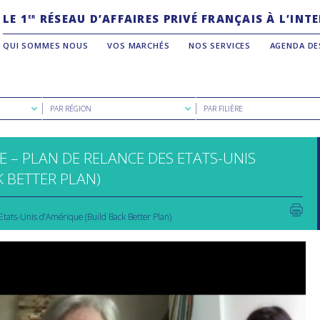
LE 1
RÉSEAU D’AFFAIRES PRIVÉ FRANÇAIS À L’IN
ER
QUI SOMMES NOUS
VOS MARCHÉS
NOS SERVICES
AGENDA DE
Rechercher
Rechercher
PAR RÉGION
PAR FILIÈRE
par
par
région
filière
E – PLAN DE RELANCE DES ETATS-UNIS
K BETTER PLAN)
Etats-Unis d’Amérique (Build Back Better Plan)