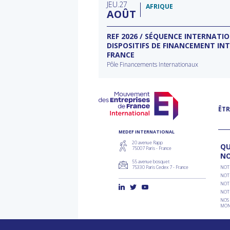
JEU
27
d'a
AFRIQUE
AOÛT
ECTEUR DE L’EAU À
REF 2026 / SÉQUENCE INTERNATI
DISPOSITIFS DE FINANCEMENT IN
FRANCE
rnational à Washington
Pôle Financements Internationaux
ÊTR
MEDEF INTERNATIONAL
20 avenue Rapp
QU
75007 Paris - France
N
55 avenue bosquet
75330 Paris Cedex 7 - France
NOT
NOT
NOT
NOT
NOS 
MON