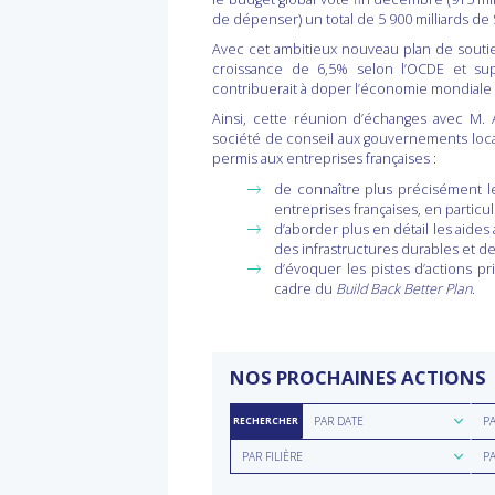
de dépenser) un total de 5 900 milliards de 
Avec cet ambitieux nouveau plan de soutie
croissance de 6,5% selon l’OCDE et su
contribuerait à doper l’économie mondiale
Ainsi, cette réunion d’échanges avec M.
société de conseil aux gouvernements locaux
permis aux entreprises françaises :
de connaître plus précisément 
entreprises françaises, en particul
d’aborder plus en détail les aide
des infrastructures durables et de
d’évoquer les pistes d’actions pr
cadre du
Build Back Better Plan
.
NOS PROCHAINES ACTIONS
Rechercher
Rec
PAR DATE
P
RECHERCHER
par
par
Rechercher
Rec
date
rég
PAR FILIÈRE
P
par
par
filière
typ