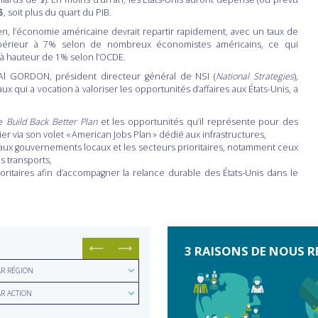
$, soit plus du quart du PIB.
n, l’économie américaine devrait repartir rapidement, avec un taux de
périeur à 7% selon de nombreux économistes américains, ce qui
 à hauteur de 1% selon l’OCDE.
 Al GORDON, président directeur général de NSI (
National Strategies
),
 qui a vocation à valoriser les opportunités d’affaires aux États-Unis, a
le
Build Back Better Plan
et les opportunités qu’il représente pour des
ier via son volet « American Jobs Plan » dédié aux infrastructures,
s aux gouvernements locaux et les secteurs prioritaires, notamment ceux
s transports,
ioritaires afin d’accompagner la relance durable des États-Unis dans le
3 RAISONS DE NOUS R
hercher
AR RÉGION
hercher
ion
AR ACTION
e