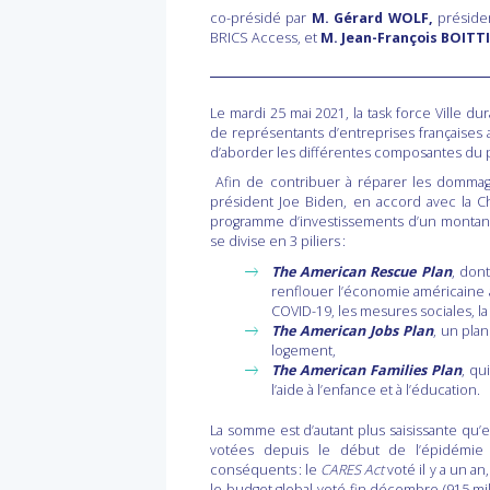
co-présidé
par
M. Gérard WOLF,
préside
BRICS Access, et
M. Jean-François BOITT
Le mardi 25 mai 2021, la task force Ville d
de représentants d’entreprises françaises
d’aborder les différentes composantes du pl
Afin de contribuer à réparer les dommag
président Joe Biden, en accord avec la 
programme d’investissements d’un montant de
se divise en 3 piliers :
The American Rescue Plan
, dont
renflouer l’économie américaine av
COVID-19, les mesures sociales, la 
The American Jobs Plan
, un plan
logement,
The American Families Plan
, qu
l’aide à l’enfance et à l’éducation.
La somme est d’autant plus saisissante qu’e
votées depuis le début de l’épidémie 
conséquents : le
CARES Act
voté il y a un an
le budget global voté fin décembre (915 mil