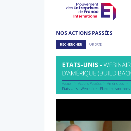
Aller
au
NOS ACTIONS PASSÉES
contenu
Rechercher
RECHERCHER
PAR DATE
par
date
ETATS-UNIS -
WEBINAIR
D’AMÉRIQUE (BUILD BAC
Accueil
Actions Passées
Amériques
Etats-Unis - Webinaire – Plan de relance des 