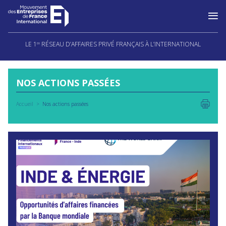
Aller
au
LE 1
RÉSEAU D’AFFAIRES PRIVÉ FRANÇAIS À L’INTERNATIONAL
ER
contenu
NOS ACTIONS PASSÉES
Accueil
Nos actions passées