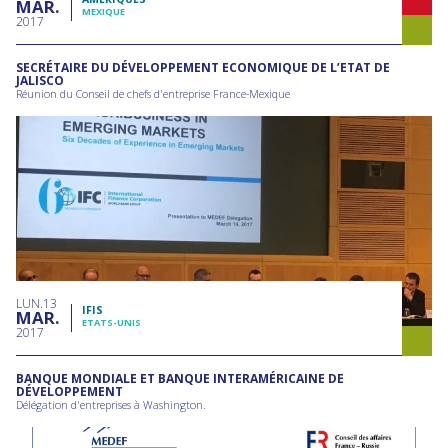
MAR
MEXIQUE
2017
SECRÉTAIRE DU DÉVELOPPEMENT ECONOMIQUE DE L’ETAT DE
JALISCO
Réunion du Conseil de chefs d'entreprise France-Mexique
LUN
13
IFIS
MAR
ETATS-UNIS
2017
BANQUE MONDIALE ET BANQUE INTERAMÉRICAINE DE
DÉVELOPPEMENT
Délégation d'entreprises à Washington.