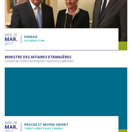
MER
29
EURASIE
MAR
OUZBÉKISTAN
2017
MINISTRE DES AFFAIRES ETRANGÈRES
Conseil de chefs d'entreprise France-Ouzbékistan
MAR
28
PROCHE ET MOYEN ORIENT
MAR
TERRITOIRES PALESTINIENS
2017