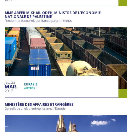
MME ABEER MIKHAÏL ODEH, MINISTRE DE L’ECONOMIE
NATIONALE DE PALESTINE
Rencontres économiques franco-palestiniennes
JEU
23
EURASIE
MAR
AUTRES
2017
MINISTÈRE DES AFFAIRES ETRANGÈRES
Conseils de chefs d'entreprise avec l'Eurasie