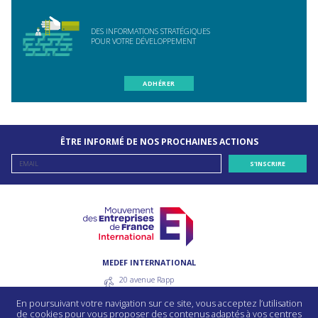
DES INFORMATIONS STRATÉGIQUES
POUR VOTRE DÉVELOPPEMENT
ADHÉRER
ÊTRE INFORMÉ DE NOS PROCHAINES ACTIONS
MEDEF INTERNATIONAL
20 avenue Rapp
75007 Paris - France
En poursuivant votre navigation sur ce site, vous acceptez l’utilisation
55 avenue bosquet
de cookies pour vous proposer des contenus adaptés à vos centres