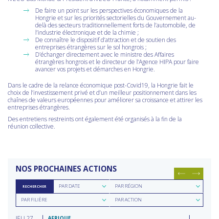
De faire un point sur les perspectives économiques de la
Hongrie et sur les priorités sectorielles du Gouvernement au-
delà des secteurs traditionnellement forts de l’automobile, de
l’industrie électronique et de la chimie ;
De connaître le dispositif d’attraction et de soutien des
entreprises étrangères sur le sol hongrois ;
D’échanger directement avec le ministre des Affaires
étrangères hongrois et le directeur de l’Agence HIPA pour faire
avancer vos projets et démarches en Hongrie.
Dans le cadre de la relance économique post-Covid19, la Hongrie fait le
choix de l’investissement privé et d’un meilleur positionnement dans les
chaînes de valeurs européennes pour améliorer sa croissance et attirer les
entreprises étrangères.
Des entretiens restreints ont également été organisés à la fin de la
réunion collective.
NOS PROCHAINES ACTIONS
Rechercher
Rechercher
PAR DATE
PAR RÉGION
RECHERCHER
par
par
Rechercher
Rechercher
date
région
PAR FILIÈRE
PAR ACTION
par
par
filière
type
JEU
27
d'action
AFRIQUE