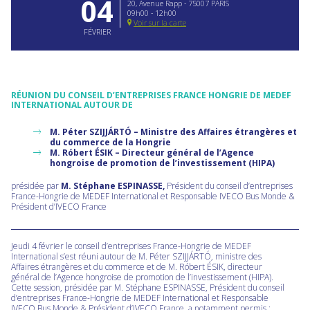
04
20, Avenue Rapp - 75007 PARIS
09h00 - 12h00
Voir sur la carte
FÉVRIER
RÉUNION DU CONSEIL D’ENTREPRISES FRANCE HONGRIE DE MEDEF
INTERNATIONAL AUTOUR DE
M. Péter SZIJJÁRTÓ – Ministre des Affaires étrangères et
du commerce de la Hongrie
M. Róbert ÉSIK – Directeur général de l’Agence
hongroise de promotion de l’investissement (HIPA)
présidée par
M. Stéphane ESPINASSE,
Président du conseil d’entreprises
France-Hongrie de MEDEF International et Responsable IVECO Bus Monde &
Président d’IVECO France
Jeudi 4 février le conseil d’entreprises France-Hongrie de MEDEF
International s’est réuni autour de M. Péter SZIJJÁRTÓ, ministre des
Affaires étrangères et du commerce et de M. Róbert ÉSIK, directeur
général de l’Agence hongroise de promotion de l’investissement (HIPA).
Cette session, présidée par M. Stéphane ESPINASSE, Président du conseil
d’entreprises France-Hongrie de MEDEF International et Responsable
IVECO Bus Monde & Président d’IVECO France, a notamment permis :