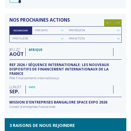
NOS PROCHAINES ACTIONS
Rechercher
Rechercher
PAR DATE
PAR RÉGION
RECHERCHER
par
par
Rechercher
Rechercher
date
région
PAR FILIÈRE
PAR ACTION
par
par
filière
type
JEU
27
d'action
AFRIQUE
AOÛT
REF 2026 / SÉQUENCE INTERNATIONALE: LES NOUVEAUX
DISPOSITIFS DE FINANCEMENT INTERNATIONAUX DE LA
FRANCE
Pôle Financements Internationaux
LUN
07
INDE
SEP
MISSION D’ENTREPRISES BANGALORE SPACE EXPO 2026
Conseil d'entreprises France-Inde
3 RAISONS DE NOUS REJOINDRE