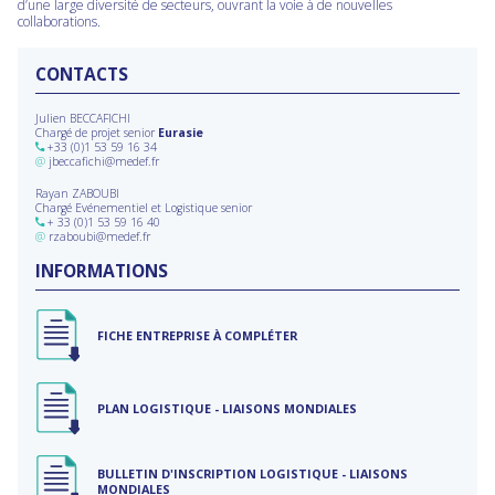
d’une large diversité de secteurs, ouvrant la voie à de nouvelles
collaborations.
CONTACTS
Julien BECCAFICHI
Chargé de projet senior
Eurasie
+33 (0)1 53 59 16 34
@
jbeccafichi@medef.fr
Rayan ZABOUBI
Chargé Evénementiel et Logistique senior
+ 33 (0)1 53 59 16 40
@
rzaboubi@medef.fr
INFORMATIONS
FICHE ENTREPRISE À COMPLÉTER
PLAN LOGISTIQUE - LIAISONS MONDIALES
BULLETIN D'INSCRIPTION LOGISTIQUE - LIAISONS
MONDIALES