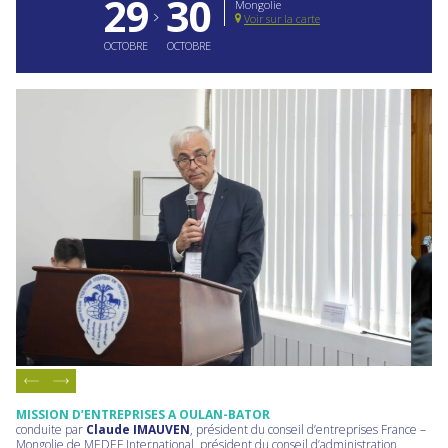
29
30
Mongolie
Voir sur la carte
OCTOBRE
OCTOBRE
MISSION D’ENTREPRISES A OULAN-BATOR
conduite par
Claude IMAUVEN
, président du conseil d’entreprises France –
Mongolie de MEDEF International, président du conseil d’administration