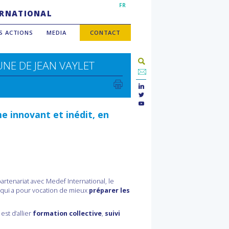
FR
TERNATIONAL
S ACTIONS
MEDIA
CONTACT
UNE DE
JEAN VAYLET
e innovant et inédit, en
rtenariat avec Medef International, le
 qui a pour vocation de mieux
préparer les
est d’allier
formation collective
,
suivi