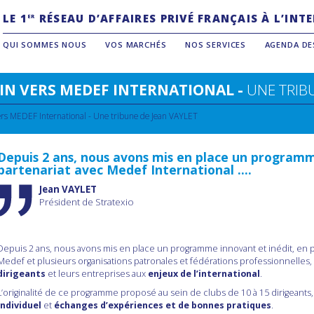
LE 1
RÉSEAU D’AFFAIRES PRIVÉ FRANÇAIS À L’IN
ER
QUI SOMMES NOUS
VOS MARCHÉS
NOS SERVICES
AGENDA DE
LIN VERS MEDEF INTERNATIONAL -
UNE TRIB
vers MEDEF International - Une tribune de
Jean VAYLET
Depuis 2 ans, nous avons mis en place un programm
partenariat avec Medef International ....
Jean VAYLET
Président de Stratexio
Depuis 2 ans, nous avons mis en place un programme innovant et inédit, en pa
Medef et plusieurs organisations patronales et fédérations professionnelles,
dirigeants
et leurs entreprises aux
enjeux de l’international
.
L’originalité de ce programme proposé au sein de clubs de 10 à 15 dirigeants, 
individuel
et
échanges d’expériences et de bonnes pratiques
.