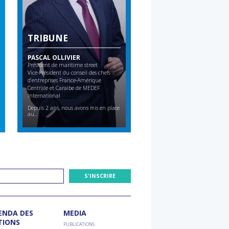
TRIBUNE
TRIBUNE
PASCAL OLLIVIER
Président de maritime street
JEAN-PIERRE LOUBINOU
Vice-Président du conseil des chefs
d’entreprises France-Amérique
DIRECTEUR GÉNÉRAL DE L’UN
Centrale et Caraïbe de MEDEF
INTERNATIONALE DES CHEMIN
International
FER
Depuis 2 ans, nous avons mis en place
Même si la délégation de chefs
au...
d’entreprises en Argentine,...
ENDA DES
MEDIA
TIONS
PUBLICATIONS