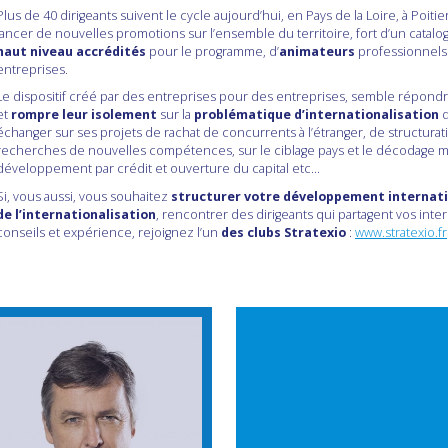
Plus de 40 dirigeants suivent le cycle aujourd’hui, en Pays de la Loire, à Poit
lancer de nouvelles promotions sur l’ensemble du territoire, fort d’un catal
haut niveau accrédités
pour le programme, d’
animateurs
professionnels
entreprises.
Le dispositif créé par des entreprises pour des entreprises, semble répondr
et
rompre leur isolement
sur la
problématique d’internationalisation
d
échanger sur ses projets de rachat de concurrents à l’étranger, de structura
recherches de nouvelles compétences, sur le ciblage pays et le décodage 
développement par crédit et ouverture du capital etc…
Si, vous aussi, vous souhaitez
structurer votre développement internat
de l’internationalisation
, rencontrer des dirigeants qui partagent vos inte
conseils et expérience, rejoignez l’un
des clubs Stratexio
:
www.stratexio.fr