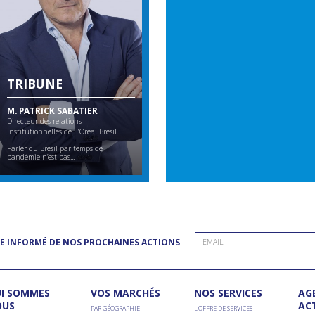
TRIBUNE
M. PATRICK SABATIER
Directeur des relations
institutionnelles de L’Oréal Brésil
Parler du Brésil par temps de
pandémie n’est pas...
E INFORMÉ DE NOS PROCHAINES ACTIONS
I SOMMES
VOS MARCHÉS
NOS SERVICES
AG
OUS
AC
PAR GÉOGRAPHIE
L’OFFRE DE SERVICES