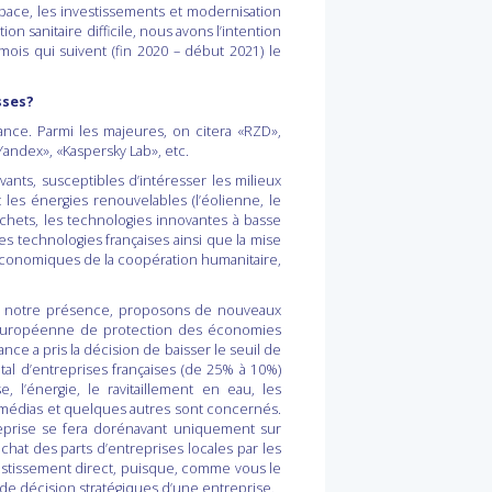
’espace, les investissements et modernisation
n sanitaire difficile, nous avons l’intention
is qui suivent (fin 2020 – début 2021) le
sses?
rance. Parmi les majeures, on citera «RZD»,
andex», «Kaspersky Lab», etc.
ants, susceptibles d’intéresser les milieux
t les énergies renouvelables (l’éolienne, le
déchets, les technologies innovantes à basse
s technologies françaises ainsi que la mise
 économiques de la coopération humanitaire,
ons notre présence, proposons de nouveaux
e européenne de protection des économies
nce a pris la décision de baisser le seuil de
tal d’entreprises françaises (de 25% à 10%)
 l’énergie, le ravitaillement en eau, les
es médias et quelques autres sont concernés.
treprise se fera dorénavant uniquement sur
achat des parts d’entreprises locales par les
investissement direct, puisque, comme vous le
e de décision stratégiques d’une entreprise.