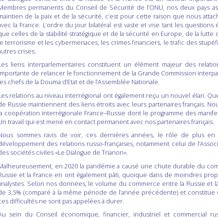
Membres permanents du Conseil de Sécurité de l’ONU, nos deux pays ass
maintien de la paix et de la sécurité, c’est pour cette raison que nous att
avec la France. L’ordre du jour bilatéral est vaste et vise tant les questi
que celles de la stabilité stratégique et de la sécurité en Europe, de la lut
le terrorisme et les cybermenaces, les crimes financiers, le trafic des stupéf
autres crises.
Les liens interparlementaires constituent un élément majeur des relatio
importante de relancer le fonctionnement de la Grande Commission interpa
les chefs de la Douma d’Etat et de l’Assemblée Nationale.
Les relations au niveau interrégional ont également reçu un nouvel élan. Qu
de Russie maintiennent des liens étroits avec leurs partenaires français. 
la coopération interrégionale France–Russie dont le programme des manifest
Un travail qui est mené en contact permanent avec nos partenaires français.
Nous sommes ravis de voir, ces dernières années, le rôle de plus en 
développement des relations russo-françaises, notamment celui de l’Assoc
des sociétés civiles «Le Dialogue de Trianon».
Malheureusement, en 2020 la pandémie a causé une chute durable du comm
Russie et la France en ont également pâti, quoique dans de moindres prop
analystes. Selon nos données, le volume du commerce entre la Russie et la 
de 3,5% (comparé à la même période de l’année précédente) et constitue 6
ces difficultés ne sont pas appelées à durer.
Au sein du Conseil économique, financier, industriel et commercial russo