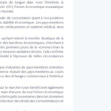
ticipe de longue date. Avec l’Arménie, la
vier 2015, l’Union économique eurasiatique
 réussite.
pale de concertation quant à nos positions
r la stabilité économique. Les pays-membres
 en médicaments et matériel médical, ainsi
 sachant retenir la montée drastique de la
ger des barrières économiques, cherchant à
les premiers jours de la «corona-crise» la
mesures sanitaires strictes. Cela confirme
sisté à l’épreuve de telles circonstances
n aux industries de pays-membres orientées
commerce mutuel des pays-membres au cours
nce des échanges commerciaux à l’intérieur
t sur le marché russe bénéficient également
la main d’œuvre de tout l’Union économique
onctions jadis souveraines dans les domaines
 protection des droits des consommateurs et