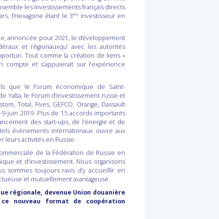
ensemble les investissements français directs
ars, l’Hexagone étant le 3
investisseur en
ème
sie, annoncée pour 2021, le développement
déraux et régionauxqu’ avec les autorités
opportun. Tout comme la création de liens «
 compte et s’appuierait sur l’expérience
tels que le Forum économique de Saint-
e Yalta, le Forum d’investissement russe et
om, Total, Fives, GEFCO, Orange, Dassault
8-9 juin 2019. Plus de 15 accords importants
nancement des start-ups, de l’énergie et de
de tels évènements internationaux ouvre aux
 leurs activités en Russie.
ommerciale de la Fédération de Russie en
ique et d’investissement. Nous organisons
s sommes toujours ravis d’y accueillir en
uctueuse et mutuellement avantageuse.
que régionale, devenue Union douanière
e ce nouveau format de coopération