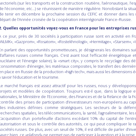
sectoriels (sur les transports et la construction routière, l’aéronautique, l
de l’économie, etc…) se réunissent de manière régulière. Nonobstant la situatio
de tenir en décembre la prochaine session du CEFIC et donner dans les mo
départ de l’Année croisée de la coopération interrégionale France–Russie.
2. Quelles opportunités voyez-vous en France pour les entreprises ru
A ce jour, près de 30 sociétés à participation russe sont en activité en F
«NLMK», «Gazprom», «Rosatom», «Rostekhnologii», «Hermitage», «Starsem», «Y
En parlant des opportunités prometteuses, je désignerais les domaines suiv
d’affaires russes comme français. C’est avant tout l’efficacité énergétique e
nucléaire et l’énergie solaire), la «smart city», y compris le recyclage des 
consommation d’énergie, les matériaux composites, le transfert des dernière
en place en Russie de la production «high tech», mais aussi les dimensions
à savoir l’éducation et le tourisme.
Le marché français est assez attractif pour les russes, nous y développ
projets et modèles de coopération. Toujours est-il que, dans la logiqu
nationales, le Ministère de l’Economie, des Finances et de la Relance de la Fra
contrôle des prises de participation d’investisseurs non-européens au capi
des industries définies comme stratégiques. Les secteurs de la défense,
recherches spatiales, les télécommunications, la santé, l’agroalimentaire, l
L’acquisition d’un portefeuille d’actions excédant 10% du capital de l’en
l’autorisation et sous le contrôle des autorités, ce qui peut compliquer le r
sociétés russes. De plus, avec un seuil de 10%, il est difficile de parler d’
savez bien, ce «plafond» ne permet pas de participer à la gestion et à la pris