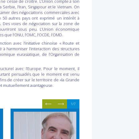
 ne cesse de croître. L’Union compte à son
 Serbie, l’Iran, Singapour et le Vietnam. On
à entamer des négociations commerciales avec
e 50 autres pays ont exprimé un intérêt à
. Des voies de négociation sur la zone de
’ouvriront sous peu. L’Union économique
es que l’ONU, l’OMC, l’OCDE, l’OMD.
nction avec l’initiative chinoise « Route et
 à harmoniser l’interaction des structures
nomique eurasiatique, de l’Organisation de
tructurel avec l’Europe. Pour le moment, il
ourtant persuadés que le moment est venu
ns de créer sur le territoire de «la Grande
et mutuellement avantageuse.
1/7