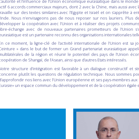
L’autorité et l’influence de l’Union économique eurasiatique dans le monde
actif 6 accords commerciaux majeurs, dont 2 avec la Chine, mais aussi avec la
travaille sur des textes similaires avec l’Egypte et Israël et on s’apprête 
l’Inde. Nous n’envisageons pas de nous reposer sur nos lauriers. Plus d
développer la coopération avec l’Union et à réaliser des projets communs
libre-échange avec de nouveaux partenaires prometteurs de l’Union s
eurasiatique est un partenaire reconnu des organisations internationales tell
En ce moment, la ligne-clé de l’activité internationale de l’Union est sa jo
Ceinture » dans le but de former un Grand partenariat eurasiatique appelé
multilatérales de la région et réunir le potentiel des pays de l’Union éco
coopération de Shangaï, de l’Asean, ainsi que d’autres Etats intéressés.
Notre structure d’intégration est favorable à un dialogue constructif et s
concerne plutôt les questions de régulation technique. Nous sommes p
d’approfondir nos liens avec l’Union européenne et ses pays-membres aux fi
Eurasie» un espace commun du développement et de la coopération égale 