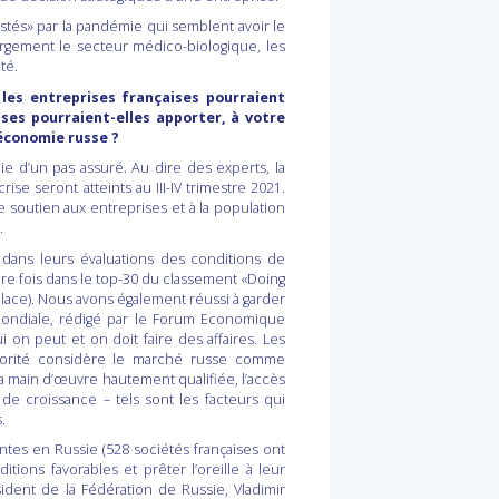
tés» par la pandémie qui semblent avoir le
argement le secteur médico-biologique, les
té.
 les entreprises françaises pourraient
ses pourraient-elles apporter, à votre
’économie russe ?
 d’un pas assuré. Au dire des experts, la
ise seront atteints au III-IV trimestre 2021.
soutien aux entreprises et à la population
.
s dans leurs évaluations des conditions de
ière fois dans le top-30 du classement «Doing
lace). Nous avons également réussi à garder
mondiale, rédigé par le Forum Economique
 on peut et on doit faire des affaires. Les
jorité considère le marché russe comme
 la main d’œuvre hautement qualifiée, l’accès
de croissance – tels sont les facteurs qui
.
tes en Russie (528 sociétés françaises ont
ions favorables et prêter l’oreille à leur
ident de la Fédération de Russie, Vladimir