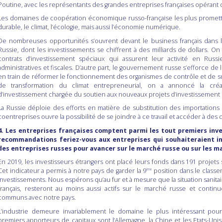
Poutine, avec les représentants des grandes entreprises françaises opérant 
Les domaines de coopération économique russo-française les plus promette
durable, le climat, l’écologie, mais aussi l’économie numérique.
De nombreuses opportunités s’ouvrent devant le business français dans l
Russie, dont les investissements se chiffrent à des milliards de dollars. 
contrats d’investissement spéciaux qui assurent leur activité en Russi
administratives et fiscales. D’autre part, le gouvernement russe s’efforce de
en train de réformer le fonctionnement des organismes de contrôle et de su
de transformation du climat entrepreneurial, on a annoncé la cr
d’investissement chargée du soutien aux nouveaux projets d’investissement et 
La Russie déploie des efforts en matière de substitution des importations
coentreprises ouvre la possibilité de se joindre à ce travail et accéder à de
4. Les entreprises françaises comptent parmi les tout premiers inve
recommandations feriez-vous aux entreprises qui souhaiteraient in
des entreprises russes pour avancer sur le marché russe ou sur les m
En 2019, les investisseurs étrangers ont placé leurs fonds dans 191 projets s
Cet indicateur a permis à notre pays de garder la 9
position dans le classem
ème
investissements. Nous espérons qu’au fur et à mesure que la situation sanitaire
français, resteront au moins aussi actifs sur le marché russe et conti
communs avec notre pays.
L’industrie demeure invariablement le domaine le plus intéressant pour
premiers apporteurs de capitaux sont l’Allemagne, la Chine et les Etats-Un