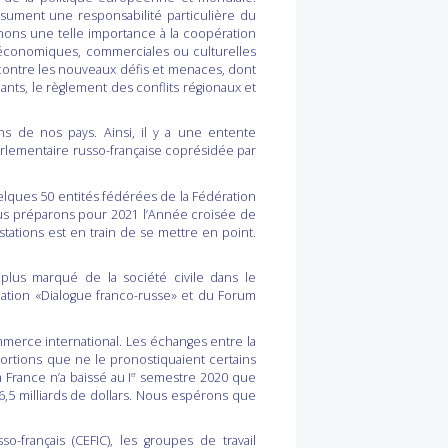
ument une responsabilité particulière du
achons une telle importance à la coopération
ons économiques, commerciales ou culturelles
te contre les nouveaux défis et menaces, dont
iants, le règlement des conflits régionaux et
ns de nos pays. Ainsi, il y a une entente
rlementaire russo-française coprésidée par
elques 50 entités fédérées de la Fédération
Nous préparons pour 2021 l’Année croisée de
ations est en train de se mettre en point.
plus marqué de la société civile dans le
iation «Dialogue franco-russe» et du Forum
erce international. Les échanges entre la
ortions que ne le pronostiquaient certains
France n’a baissé au I
semestre 2020 que
er
,5 milliards de dollars. Nous espérons que
-français (CEFIC), les groupes de travail