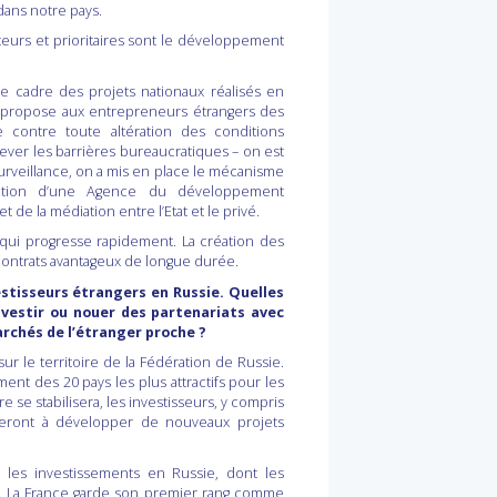
dans notre pays.
urs et prioritaires sont le développement
e cadre des projets nationaux réalisés en
On propose aux entrepreneurs étrangers des
e contre toute altération des conditions
 lever les barrières bureaucratiques – on est
rveillance, on a mis en place le mécanisme
éation d’une Agence du développement
de la médiation entre l’Etat et le privé.
 qui progresse rapidement. La création des
s contrats avantageux de longue durée.
stisseurs étrangers en Russie. Quelles
vestir ou nouer des partenariats avec
archés de l’étranger proche ?
ur le territoire de la Fédération de Russie.
ent des 20 pays les plus attractifs pour les
 se stabilisera, les investisseurs, y compris
nueront à développer de nouveaux projets
 les investissements en Russie, dont les
is. La France garde son premier rang comme