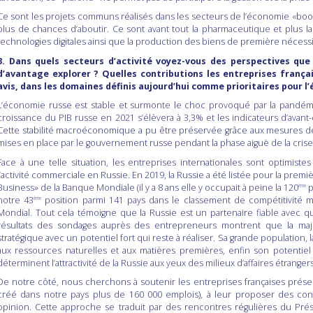
Ce sont les projets communs réalisés dans les secteurs de l’économie «boos
plus de chances d’aboutir. Ce sont avant tout la pharmaceutique et plus l
technologies digitales ainsi que la production des biens de première nécessi
3. Dans quels secteurs d’activité voyez-vous des perspectives que
d’avantage explorer ? Quelles contributions les entreprises françai
avis, dans les domaines définis aujourd’hui comme prioritaires pour l
L’économie russe est stable et surmonte le choc provoqué par la pandémie
croissance du PIB russe en 2021 s’élèvera à 3,3% et les indicateurs d’avant-cr
Cette stabilité macroéconomique a pu être préservée grâce aux mesures de 
mises en place par le gouvernement russe pendant la phase aiguë de la crise
Face à une telle situation, les entreprises internationales sont optimiste
l’activité commerciale en Russie. En 2019, la Russie a été listée pour la prem
Business» de la Banque Mondiale (il y a 8 ans elle y occupait à peine la 120
p
ème
notre 43
position parmi 141 pays dans le classement de compétitivité 
ème
Mondial. Tout cela témoigne que la Russie est un partenaire fiable avec qui
résultats des sondages auprès des entrepreneurs montrent que la ma
stratégique avec un potentiel fort qui reste à réaliser. Sa grande population,
aux ressources naturelles et aux matières premières, enfin son potentiel 
déterminent l’attractivité de la Russie aux yeux des milieux d’affaires étrangers
De notre côté, nous cherchons à soutenir les entreprises françaises présen
créé dans notre pays plus de 160 000 emplois), à leur proposer des condit
opinion. Cette approche se traduit par des rencontres régulières du Prés