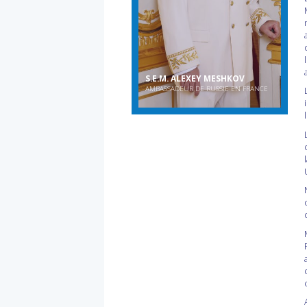
S.E.M. ALEXEY MESHKOV
AMBASSADEUR DE RUSSIE EN FRANCE