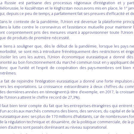
La Russie est partisane des processus régionaux d’intégration et y par
Biélorussie, le Kazakhstan et le Kirghizstan nous avons mis en place, le 1
jan
er
qui, depuis ce peu de temps, a parfaitement fait ses preuves d’efficacité et de
Dans le contexte de la pandémie, l’Union est devenue la plateforme princi
dans la lutte contre le coronavirus et l’assistance mutuelle pour mainteni
ont conjointement pris des mesures visant à approvisionner toute l’Union
que de produits de première nécessité.
Je tiens à souligner que, dès le début de la pandémie, lorsque les pays ne
morbidité, se sont mis à introduire frénétiquement des restrictions et éri
s’isoler les uns les autres, l’Union économique eurasiatique a donné dès 
priorité au bon fonctionnement du marché commun tout en y appliquant des 
donc que l’unité et l’esprit de coopération des pays-membres ont bien ré
extrêmes.
Le fait de rejoindre l’intégration eurasiatique a donné une forte impulsio
vers les exportations. La croissance extraordinaire à deux chiffres du 
des dernières années en témoignent (à titre d’exemple, en 2017, la croissa
de l’Union a atteint le chiffre record de 27,3%).
Il faut bien tenir compte du fait que les entreprises étrangères qui entren
d’un accès aux marchés communs des biens, des services, du capital et de 
eurasiatique avec ses plus de 170 millions d’habitants, car de nombreuses f
de la régulation technique et douanière, de la politique commerciale, de la
bien d’autres sont passés dorénavant au niveau supranational.