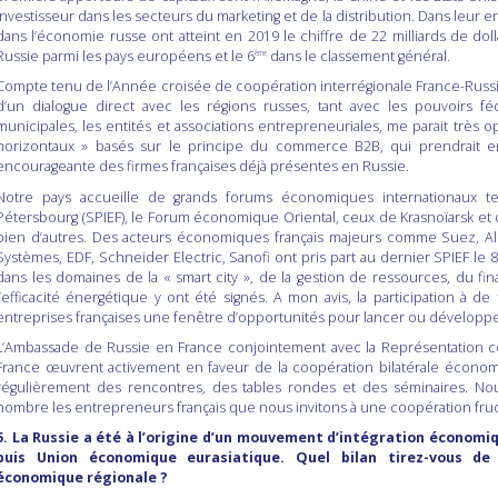
investisseur dans les secteurs du marketing et de la distribution. Dans leur 
dans l’économie russe ont atteint en 2019 le chiffre de 22 milliards de doll
Russie parmi les pays européens et le 6
dans le classement général.
ème
Compte tenu de l’Année croisée de coopération interrégionale France-Rus
d’un dialogue direct avec les régions russes, tant avec les pouvoirs fé
municipales, les entités et associations entrepreneuriales, me parait très 
horizontaux » basés sur le principe du commerce B2B, qui prendrait en
encourageante des firmes françaises déjà présentes en Russie.
Notre pays accueille de grands forums économiques internationaux 
Pétersbourg (SPIEF), le Forum économique Oriental, ceux de Krasnoïarsk et d
bien d’autres. Des acteurs économiques français majeurs comme Suez, Alst
Systèmes, EDF, Schneider Electric, Sanofi ont pris part au dernier SPIEF le 
dans les domaines de la « smart city », de la gestion de ressources, du fi
l’efficacité énergétique y ont été signés. A mon avis, la participation à 
entreprises françaises une fenêtre d’opportunités pour lancer ou développer
L’Ambassade de Russie en France conjointement avec la Représentation c
France œuvrent activement en faveur de la coopération bilatérale économ
régulièrement des rencontres, des tables rondes et des séminaires. Nou
nombre les entrepreneurs français que nous invitons à une coopération fr
5. La Russie a été à l’origine d’un mouvement d’intégration économi
puis Union économique eurasiatique. Quel bilan tirez-vous d
économique régionale ?