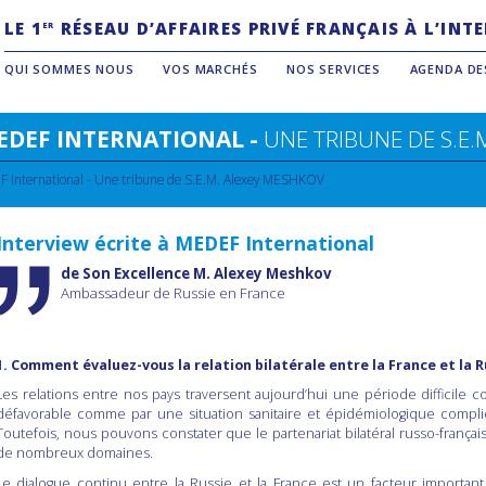
LE 1
RÉSEAU D’AFFAIRES PRIVÉ FRANÇAIS À L’IN
ER
QUI SOMMES NOUS
VOS MARCHÉS
NOS SERVICES
AGENDA DE
MEDEF INTERNATIONAL -
UNE TRIBUNE DE
S.E
F International - Une tribune de
S.E.M. Alexey MESHKOV
Interview écrite à MEDEF International
de Son Excellence M. Alexey Meshkov
Ambassadeur de Russie en France
1.
Comment évaluez-vous la relation bilatérale entre la France et la R
Les relations entre nos pays traversent aujourd’hui une période difficile 
défavorable comme par une situation sanitaire et épidémiologique compli
Toutefois, nous pouvons constater que le partenariat bilatéral russo-franç
de nombreux domaines.
Le dialogue continu entre la Russie et la France est un facteur importan