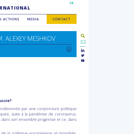
FR
TERNATIONAL
S ACTIONS
MEDIA
CONTACT
.M. ALEXEY MESHKOV
ussie?
conditionnée par une conjoncture politique
quée, suite à la pandémie de coronavirus.
ais dans son ensemble progresse et ce, dans
t de la politique européenne et mondiale.