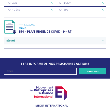
Rechercher
Rechercher
PAR DATE
PAR RÉGION
par
par
Rechercher
Rechercher
date
région
PAR FILIÈRE
PAR TYPE
par
par
filière
type
de
documents
17/03/2020
MÉMO
BPI – PLAN URGENCE COVID 19 – RT
RÉSUMÉ
ÊTRE INFORMÉ DE NOS PROCHAINES ACTIONS
MEDEF INTERNATIONAL