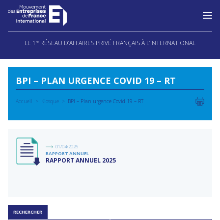
Aller
au
LE 1
RÉSEAU D’AFFAIRES PRIVÉ FRANÇAIS À L’INTERNATIONAL
ER
contenu
BPI – PLAN URGENCE COVID 19 – RT
Accueil
Kiosque
BPI – Plan urgence Covid 19 – RT
01/04/2026
RAPPORT ANNUEL
RAPPORT ANNUEL 2025
RECHERCHER