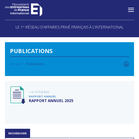
Aller
au
LE 1
RÉSEAU D’AFFAIRES PRIVÉ FRANÇAIS À L’INTERNATIONAL
ER
contenu
PUBLICATIONS
Accueil
Publications
01/04/2026
RAPPORT ANNUEL
RAPPORT ANNUEL 2025
RECHERCHER