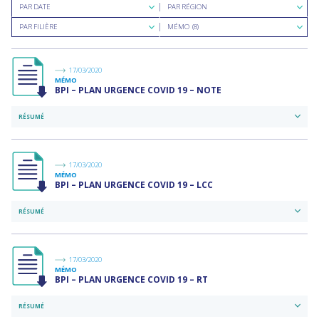
Rechercher
Rechercher
PAR DATE
PAR RÉGION
par
par
Rechercher
Rechercher
date
région
PAR FILIÈRE
MÉMO (8)
par
par
filière
type
de
documents
17/03/2020
MÉMO
BPI – PLAN URGENCE COVID 19 – NOTE
RÉSUMÉ
17/03/2020
MÉMO
BPI – PLAN URGENCE COVID 19 – LCC
RÉSUMÉ
17/03/2020
MÉMO
BPI – PLAN URGENCE COVID 19 – RT
RÉSUMÉ