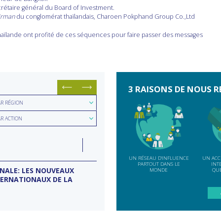
crétaire général du Board of Investment.
irman
du conglomérat thaïlandais, Charoen Pokphand Group Co.,Ltd
haïlande ont profité de ces séquences pour faire passer des messages
3 RAISONS DE NOUS R
hercher
AR RÉGION
hercher
ion
AR ACTION
e
LUN
07
ction
INDE
SEP
UN RÉSEAU D'INFLUENCE
UN ACC
PARTOUT DANS LE
INT
ONALE: LES NOUVEAUX
MISSION D’ENTREPRISES BANG
MONDE
QUE
TERNATIONAUX DE LA
Conseil d'entreprises France-Inde