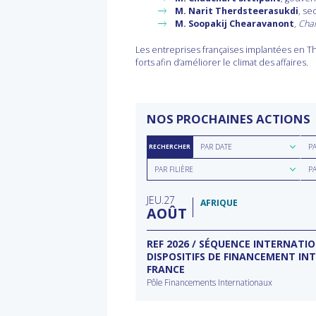
M. Narit Therdsteerasukdi
, se
M. Soopakij Chearavanont
,
Cha
Les entreprises françaises implantées en T
forts afin d’améliorer le climat des affaires.
NOS PROCHAINES ACTIONS
Rechercher
Rec
PAR DATE
P
RECHERCHER
par
par
Rechercher
Rec
date
rég
PAR FILIÈRE
P
par
par
filière
typ
JEU
27
d'a
AFRIQUE
AOÛT
ECTEUR DE L’EAU À
REF 2026 / SÉQUENCE INTERNATI
DISPOSITIFS DE FINANCEMENT IN
FRANCE
rnational à Washington
Pôle Financements Internationaux