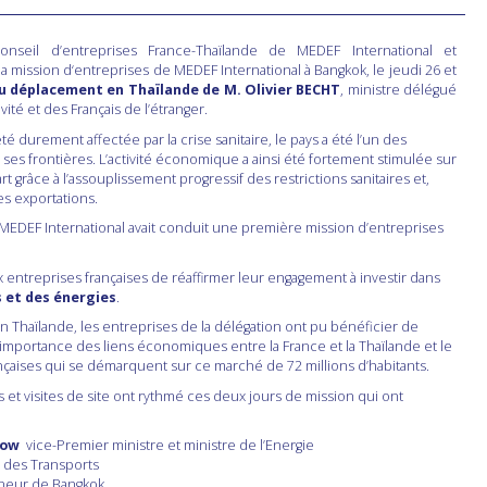
onseil d’entreprises France-Thaïlande de MEDEF International et
la mission d‘entreprises de MEDEF International à Bangkok, le jeudi 26 et
 du déplacement en Thaïlande de M. Olivier BECHT
, ministre délégué
ité et des Français de l’étranger.
 durement affectée par la crise sanitaire, le pays a été l’un des
 ses frontières. L’activité économique a ainsi été fortement stimulée sur
t grâce à l’assouplissement progressif des restrictions sanitaires et,
es exportations.
EDEF International avait conduit une première mission d’entreprises
x entreprises françaises de réaffirmer leur engagement à investir dans
s et des énergies
.
 Thaïlande, les entreprises de la délégation ont pu bénéficier de
l’importance des liens économiques entre la France et la Thaïlande et le
ançaises qui se démarquent sur ce marché de 72 millions d’habitants.
es et visites de site ont rythmé ces deux jours de mission qui ont
aow
vice-Premier ministre et ministre de l’Energie
e des Transports
rneur de Bangkok