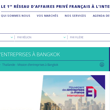
LE 1
RÉSEAU D’AFFAIRES PRIVÉ FRANÇAIS À L’IN
ER
QUI SOMMES NOUS
VOS MARCHÉS
NOS SERVICES
AGENDA DE
Rechercher
Rechercher
PAR RÉGION
PAR FILIÈRE
par
par
région
filière
D’ENTREPRISES À BANGKOK
Thaïlande - Mission d’entreprises à Bangkok