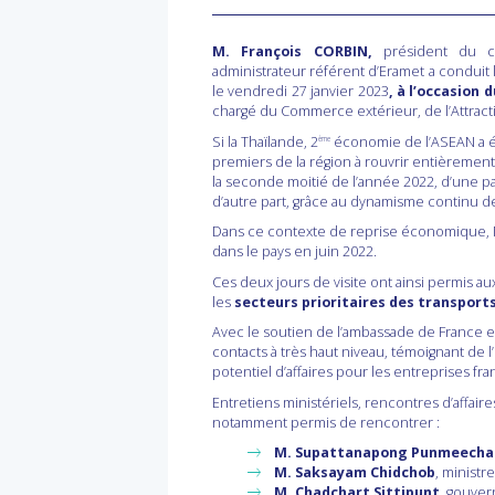
M. François CORBIN,
président du c
administrateur référent d’Eramet a conduit 
le vendredi 27 janvier 2023
, à l’occasion
chargé du Commerce extérieur, de l’Attractiv
Si la Thaïlande, 2
économie de l’ASEAN a été
ème
premiers de la région à rouvrir entièrement
la seconde moitié de l’année 2022, d’une par
d’autre part, grâce au dynamisme continu d
Dans ce contexte de reprise économique, M
dans le pays en juin 2022.
Ces deux jours de visite ont ainsi permis au
les
secteurs prioritaires des transport
Avec le soutien de l’ambassade de France en
contacts à très haut niveau, témoignant de 
potentiel d’affaires pour les entreprises fr
Entretiens ministériels, rencontres d’affair
notamment permis de rencontrer :
M. Supattanapong Punmeech
M. Saksayam Chidchob
, ministr
M. Chadchart Sittipunt
, gouve