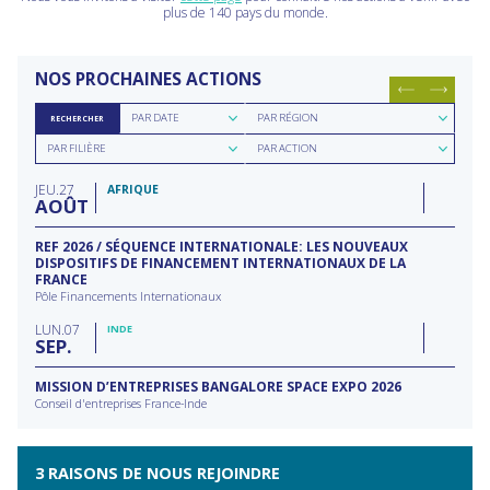
plus de 140 pays du monde.
NOS PROCHAINES ACTIONS
Rechercher
Rechercher
PAR DATE
PAR RÉGION
RECHERCHER
par
par
Rechercher
Rechercher
date
région
PAR FILIÈRE
PAR ACTION
par
par
filière
type
JEU
27
d'action
AFRIQUE
AOÛT
REF 2026 / SÉQUENCE INTERNATIONALE: LES NOUVEAUX
DISPOSITIFS DE FINANCEMENT INTERNATIONAUX DE LA
FRANCE
Pôle Financements Internationaux
LUN
07
INDE
SEP
MISSION D’ENTREPRISES BANGALORE SPACE EXPO 2026
Conseil d'entreprises France-Inde
3 RAISONS DE NOUS REJOINDRE