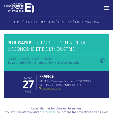
Aller
au
LE 1
RÉSEAU D’AFFAIRES PRIVÉ FRANÇAIS À L’INTERNATIONAL
ER
contenu
BULGARIE -
REPORTÉ – MINISTRE DE
L’ECONOMIE ET DE L’INDUSTRIE
Accueil
Actions Passées
Europe
Bulgarie - REPORTÉ – Ministre de l’Economie et de l’Industrie
FRANCE
LUNDI
27
MEDEF - 55 avenue Bosquet - 75007 PARIS
De 14H30 à 16H00 (Heure de Paris)
Voir sur la carte
MARS
L’opération recherchée est terminée.
Nous vous invitons à visiter
cette page
pour connaître nos actions à venir avec