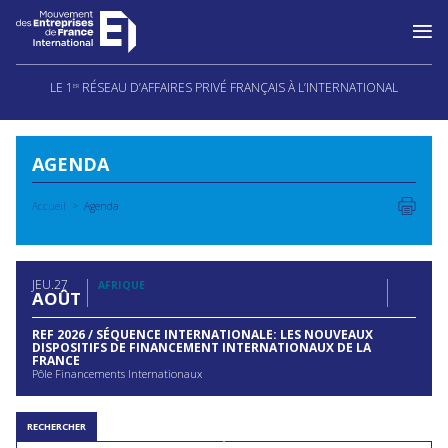
Aller
au
LE 1
RÉSEAU D’AFFAIRES PRIVÉ FRANÇAIS À L’INTERNATIONAL
ER
contenu
AGENDA
Accueil
Agenda
JEU
27
AFRIQUE
AOÛT
REF 2026 / SÉQUENCE INTERNATIONALE: LES NOUVEAUX
DISPOSITIFS DE FINANCEMENT INTERNATIONAUX DE LA
FRANCE
Pôle Financements Internationaux
RECHERCHER
Rechercher
Rechercher