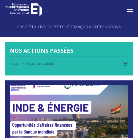
Aller
au
LE 1
RÉSEAU D’AFFAIRES PRIVÉ FRANÇAIS À L’INTERNATIONAL
ER
contenu
NOS ACTIONS PASSÉES
Accueil
Nos actions passées