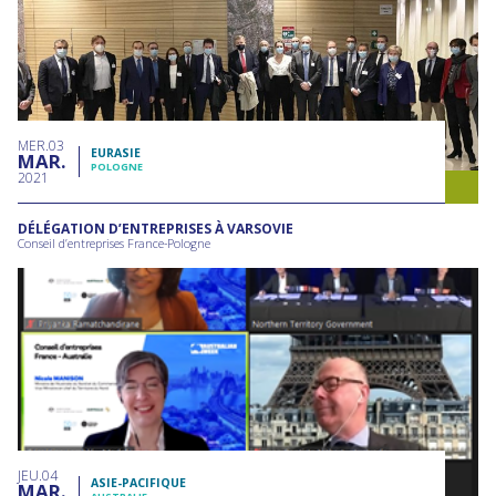
MER
03
EURASIE
MAR
POLOGNE
2021
DÉLÉGATION D’ENTREPRISES À VARSOVIE
Conseil d’entreprises France-Pologne
JEU
04
ASIE-PACIFIQUE
MAR