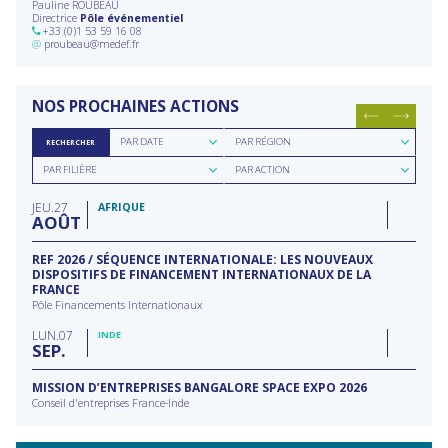
Pauline ROUBEAU
Directrice
Pôle événementiel
+33 (0)1 53 59 16 08
@
proubeau@medef.fr
NOS PROCHAINES ACTIONS
Rechercher
Rechercher
PAR DATE
PAR RÉGION
RECHERCHER
par
par
Rechercher
Rechercher
date
région
PAR FILIÈRE
PAR ACTION
par
par
filière
type
JEU
27
d'action
AFRIQUE
AOÛT
REF 2026 / SÉQUENCE INTERNATIONALE: LES NOUVEAUX
DISPOSITIFS DE FINANCEMENT INTERNATIONAUX DE LA
FRANCE
Pôle Financements Internationaux
LUN
07
INDE
SEP
MISSION D’ENTREPRISES BANGALORE SPACE EXPO 2026
Conseil d'entreprises France-Inde