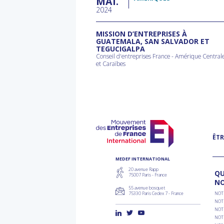
MAI
2024
MISSION D’ENTREPRISES À
GUATEMALA, SAN SALVADOR ET
TEGUCIGALPA
Conseil d'entreprises France - Amérique Central
et Caraïbes
ÊTR
MEDEF INTERNATIONAL
20 avenue Rapp
QU
75007 Paris - France
N
55 avenue bosquet
75330 Paris Cedex 7 - France
NOT
NOT
NOT
NOT