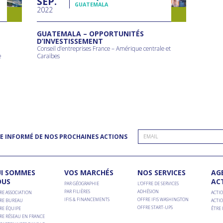
SEP
GUATEMALA
2022
GUATEMALA – OPPORTUNITÉS
D’INVESTISSEMENT
Conseil d’entreprises France – Amérique centrale et
e
Caraïbes
E INFORMÉ DE NOS PROCHAINES ACTIONS
I SOMMES
VOS MARCHÉS
NOS SERVICES
AG
OUS
AC
PAR GÉOGRAPHIE
L’OFFRE DE SERVICES
PAR FILIÈRES
ADHÉSION
RE ASSOCIATION
ACTIO
IFIS & FINANCEMENTS
OFFRE IFIS WASHINGTON
RE BUREAU
ACTIO
OFFRE START-UPS
RE ÉQUIPE
ÊTRE
RE RÉSEAU EN FRANCE