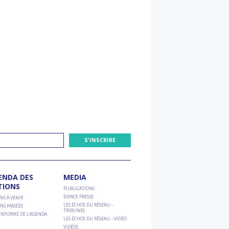
ENDA DES
MEDIA
TIONS
PUBLICATIONS
ESPACE PRESSE
NS À VENIR
LES ÉCHOS DU RÉSEAU –
NS PASSÉES
TRIBUNES
 INFORMÉ DE L’AGENDA
LES ÉCHOS DU RÉSEAU – VIDÉO
VIDÉOS