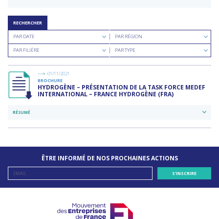
RECHERCHER
Rechercher
Rechercher
PAR DATE
PAR RÉGION
par
par
Rechercher
Rechercher
date
région
PAR FILIÈRE
PAR TYPE
par
par
filière
type
de
01/11/2021
documents
BROCHURE
HYDROGÈNE – PRÉSENTATION DE LA TASK FORCE MEDEF
INTERNATIONAL – FRANCE HYDROGÈNE (FRA)
RÉSUMÉ
ÊTRE INFORMÉ DE NOS PROCHAINES ACTIONS