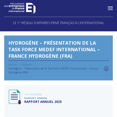
Aller
au
LE 1
RÉSEAU D’AFFAIRES PRIVÉ FRANÇAIS À L’INTERNATIONAL
ER
contenu
HYDROGÈNE – PRÉSENTATION DE LA
TASK FORCE MEDEF INTERNATIONAL –
FRANCE HYDROGÈNE (FRA)
Accueil
Kiosque
Hydrogène – Présentation de la Task Force MEDEF International – France
Hydrogène (FRA)
01/04/2026
RAPPORT ANNUEL
RAPPORT ANNUEL 2025