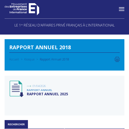
Aller
au
LE 1
RÉSEAU D’AFFAIRES PRIVÉ FRANÇAIS À L’INTERNATIONAL
ER
contenu
RAPPORT ANNUEL 2018
Accueil
Kiosque
Rapport Annuel 2018
01/04/2026
RAPPORT ANNUEL
RAPPORT ANNUEL 2025
RECHERCHER