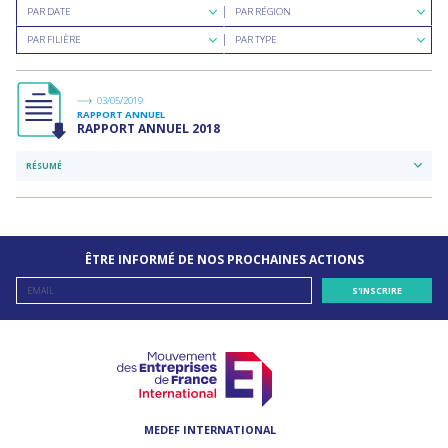
Rechercher
Rechercher
PAR DATE
PAR RÉGION
par
par
Rechercher
Rechercher
date
région
PAR FILIÈRE
PAR TYPE
par
par
filière
type
de
documents
03/05/2019
RAPPORT ANNUEL
RAPPORT ANNUEL 2018
RÉSUMÉ
ÊTRE INFORMÉ DE NOS PROCHAINES ACTIONS
MEDEF INTERNATIONAL