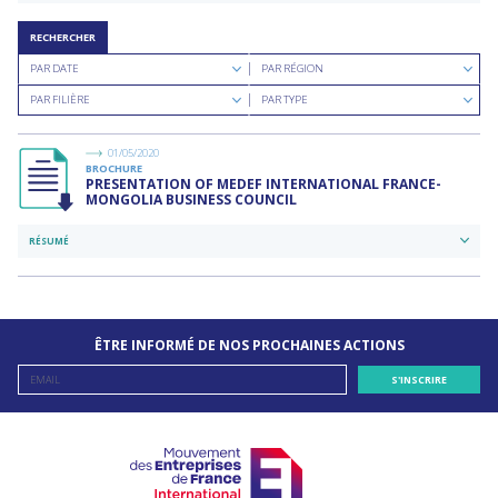
RECHERCHER
Rechercher
Rechercher
PAR DATE
PAR RÉGION
par
par
Rechercher
Rechercher
date
région
PAR FILIÈRE
PAR TYPE
par
par
filière
type
de
01/05/2020
documents
BROCHURE
PRESENTATION OF MEDEF INTERNATIONAL FRANCE-
MONGOLIA BUSINESS COUNCIL
RÉSUMÉ
ÊTRE INFORMÉ DE NOS PROCHAINES ACTIONS