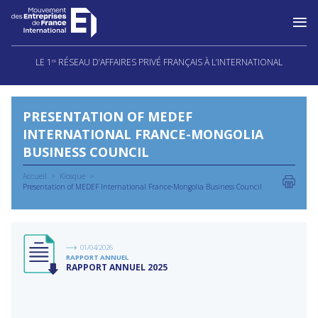
Aller
au
LE 1
RÉSEAU D’AFFAIRES PRIVÉ FRANÇAIS À L’INTERNATIONAL
ER
contenu
PRESENTATION OF MEDEF
INTERNATIONAL FRANCE-MONGOLIA
BUSINESS COUNCIL
Accueil
Kiosque
Presentation of MEDEF International France-Mongolia Business Council
01/04/2026
RAPPORT ANNUEL
RAPPORT ANNUEL 2025