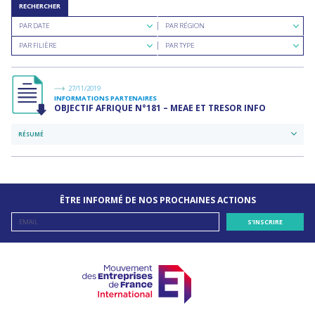
RECHERCHER
Rechercher
Rechercher
PAR DATE
PAR RÉGION
par
par
Rechercher
Rechercher
date
région
PAR FILIÈRE
PAR TYPE
par
par
filière
type
de
documents
27/11/2019
INFORMATIONS PARTENAIRES
OBJECTIF AFRIQUE N°181 – MEAE ET TRESOR INFO
RÉSUMÉ
ÊTRE INFORMÉ DE NOS PROCHAINES ACTIONS