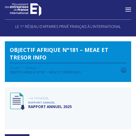
Aller
au
LE 1
RÉSEAU D’AFFAIRES PRIVÉ FRANÇAIS À L’INTERNATIONAL
ER
contenu
OBJECTIF AFRIQUE N°181 – MEAE ET
TRESOR INFO
Accueil
Kiosque
OBJECTIF AFRIQUE N°181 – MEAE ET TRESOR INFO
01/04/2026
RAPPORT ANNUEL
RAPPORT ANNUEL 2025