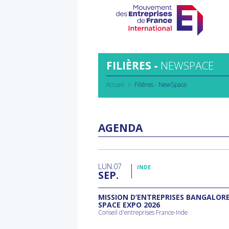
Aller
au
contenu
FILIÈRES -
NEWSPACE
Accueil
Filières - NewSpace
AGENDA
LUN
07
INDE
SEP
MISSION D’ENTREPRISES BANGALOR
SPACE EXPO 2026
Conseil d'entreprises France-Inde