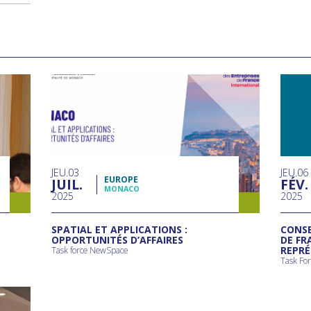
JEU
03
JEU
06
EUROPE
JUIL
FÉV
MONACO
2025
2025
SPATIAL ET APPLICATIONS :
CONSE
OPPORTUNITÉS D’AFFAIRES
DE FR
REPRÉ
Task force NewSpace
Task Fo