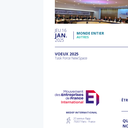
JEU
16
MONDE ENTIER
JAN
AUTRES
2025
VOEUX 2025
Task Force NewSpace
ÊTR
MEDEF INTERNATIONAL
20 avenue Rapp
QU
75007 Paris - France
N