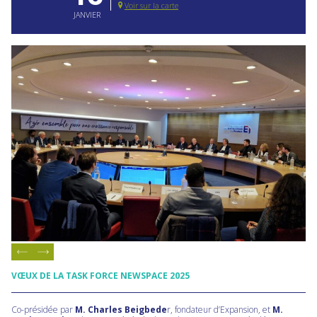
Voir sur la carte
JANVIER
VŒUX DE LA TASK FORCE NEWSPACE
2025
Co-présidée par
M. Charles Beigbede
r, fondateur d’Expansion, et
M.