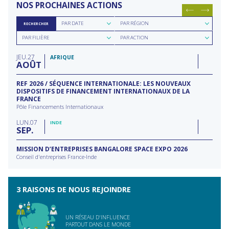
NOS PROCHAINES ACTIONS
Rechercher
Rechercher
PAR DATE
PAR RÉGION
RECHERCHER
par
par
Rechercher
Rechercher
date
région
PAR FILIÈRE
PAR ACTION
par
par
filière
type
JEU
27
d'action
AFRIQUE
AOÛT
REF 2026 / SÉQUENCE INTERNATIONALE: LES NOUVEAUX
DISPOSITIFS DE FINANCEMENT INTERNATIONAUX DE LA
FRANCE
Pôle Financements Internationaux
LUN
07
INDE
SEP
MISSION D’ENTREPRISES BANGALORE SPACE EXPO 2026
Conseil d'entreprises France-Inde
3 RAISONS DE NOUS REJOINDRE
UN RÉSEAU D'INFLUENCE
PARTOUT DANS LE MONDE