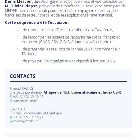
Denis Mercier
, directeur général adjoint de Fives, et vice-présidée par
M. Olivier Piepsz
, président de Prométhée, la Task Force NewSpace de
MEDEF International avait pour objectif d’accompagner les entreprises
françaises du secteur spatial et de ses applications à l’international.
Cette séquence a été l’occasion :
de rencontrer les différents membres de la Task Force,
de rencontrer les acteurs de l’écosystème spatial français et
européen (CNES, ESA, GIFAS, Alliance NewSpace, etc.),
de présenter les résultats de l’année 2024, notamment sur
l’Afrique,
de projeter une stratégie et des objectifs à horizon 2026.
CONTACTS
Arnaud ARCHES
Chargé de projet senior
Afrique de l'Est, Union africaine et Index Up40
+33 (0)1 53 59 16 11
@
aarches@medef.fr
Eva CADIO
Chargée Evénementiel et Logistique
+33 (0)1 53 59 16 21
@
ecadio@medef.fr