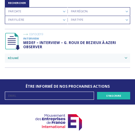
RECHERCHER
Rechercher
Rechercher
PAR DATE
PAR RÉGION
par
par
Rechercher
Rechercher
date
région
PAR FILIÈRE
PAR TYPE
par
par
filière
type
de
03/10/2019
documents
INTERVIEW
MEDEF – INTERVIEW – G. ROUX DE BEZIEUX À AZERI
OBSERVER
RÉSUMÉ
ÊTRE INFORMÉ DE NOS PROCHAINES ACTIONS