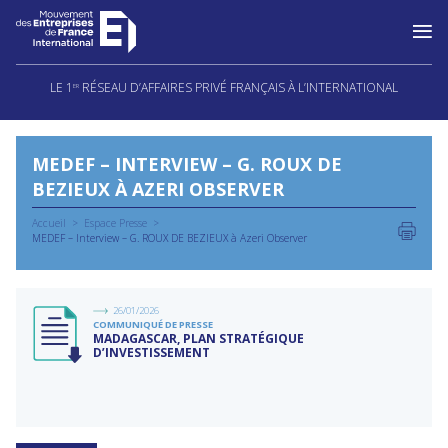
Aller
au
LE 1
RÉSEAU D’AFFAIRES PRIVÉ FRANÇAIS À L’INTERNATIONAL
ER
contenu
MEDEF – INTERVIEW – G. ROUX DE
BEZIEUX À AZERI OBSERVER
Accueil
Espace Presse
MEDEF – Interview – G. ROUX DE BEZIEUX à Azeri Observer
26/01/2026
COMMUNIQUÉ DE PRESSE
MADAGASCAR, PLAN STRATÉGIQUE
D’INVESTISSEMENT