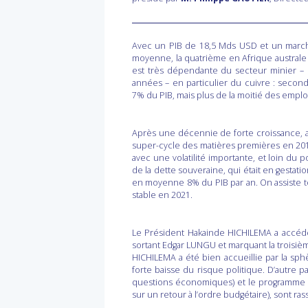
Avec un PIB de 18,5 Mds USD et un marché
moyenne, la quatrième en Afrique australe 
est très dépendante du secteur minier – 
années – en particulier du cuivre : secon
7% du PIB, mais plus de la moitié des emplo
Après une décennie de forte croissance, av
super-cycle des matières premières en 2015
avec une volatilité importante, et loin du 
de la dette souveraine, qui était en gestatio
en moyenne 8% du PIB par an. On assiste to
stable en 2021.
Le Président Hakainde HICHILEMA a accédé
sortant Edgar LUNGU et marquant la troisiè
HICHILEMA a été bien accueillie par la sp
forte baisse du risque politique. D’autre p
questions économiques) et le programme qu
sur un retour à l’ordre budgétaire), sont ras