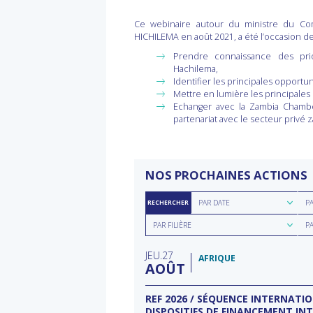
Ce webinaire autour du ministre du Com
HICHILEMA en août 2021, a été l’occasion de
Prendre connaissance des pri
Hachilema,
Identifier les principales opportun
Mettre en lumière les principales
Echanger avec la Zambia Chambe
partenariat avec le secteur privé 
NOS PROCHAINES ACTIONS
Rechercher
Rec
PAR DATE
P
RECHERCHER
par
par
Rechercher
Rec
date
rég
PAR FILIÈRE
P
par
par
filière
typ
JEU
27
d'a
AFRIQUE
AOÛT
ECTEUR DE L’EAU À
REF 2026 / SÉQUENCE INTERNATI
DISPOSITIFS DE FINANCEMENT IN