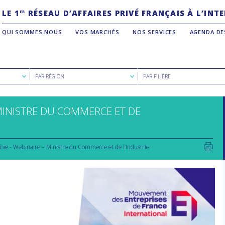
LE 1
RÉSEAU D’AFFAIRES PRIVÉ FRANÇAIS À L’IN
ER
QUI SOMMES NOUS
VOS MARCHÉS
NOS SERVICES
AGENDA DE
Rechercher
Rechercher
PAR RÉGION
PAR FILIÈRE
par
par
région
filière
MINISTRE DU COMMERCE ET DE
ie - Webinaire – Ministre du Commerce et de l’Industrie