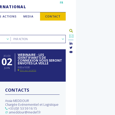
FR
TERNATIONAL
S ACTIONS
MEDIA
CONTACT
Rechercher
PAR ACTION
par
type
d'action
WEBINAIRE - LES
JEUDI
02
IDENTIFIANTS DE
CONNEXION VOUS SERONT
ENVOYÉS LA VEILLE
9:00 à 10:00
JUIN
Voir sur la carte
CONTACTS
Assia MEDDOUR
Chargée Evénementiel et Logistique
+33 (0)1 53 59 16 15
@
ameddour@medef.fr