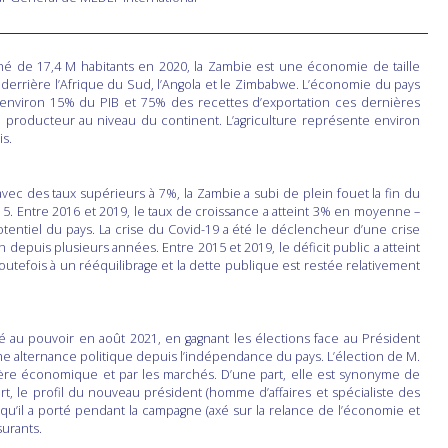
 de 17,4 M habitants en 2020, la Zambie est une économie de taille
derrière l’Afrique du Sud, l’Angola et le Zimbabwe. L’économie du pays
environ 15% du PIB et 75% des recettes d’exportation ces dernières
d producteur au niveau du continent. L’agriculture représente environ
is.
ec des taux supérieurs à 7%, la Zambie a subi de plein fouet la fin du
. Entre 2016 et 2019, le taux de croissance a atteint 3% en moyenne –
potentiel du pays. La crise du Covid-19 a été le déclencheur d’une crise
n depuis plusieurs années. Entre 2015 et 2019, le déficit public a atteint
utefois à un rééquilibrage et la dette publique est restée relativement
 au pouvoir en août 2021, en gagnant les élections face au Président
me alternance politique depuis l’indépendance du pays. L’élection de M.
hère économique et par les marchés. D’une part, elle est synonyme de
art, le profil du nouveau président (homme d’affaires et spécialiste des
’il a porté pendant la campagne (axé sur la relance de l’économie et
surants.