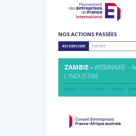
Aller
au
NOS ACTIONS PASSÉES
contenu
Rechercher
RECHERCHER
PAR DATE
par
date
ZAMBIE -
WEBINAIRE – 
L’INDUSTRIE
Accueil
Actions Passées
Afrique
Zamb