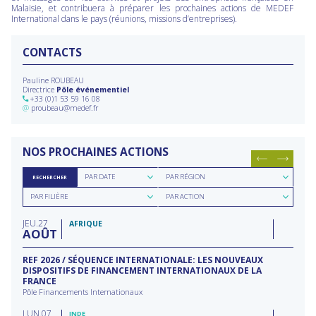
Malaisie, et contribuera à préparer les prochaines actions de MEDEF
International dans le pays (réunions, missions d’entreprises).
CONTACTS
Pauline ROUBEAU
Directrice
Pôle événementiel
+33 (0)1 53 59 16 08
@
proubeau@medef.fr
NOS PROCHAINES ACTIONS
Rechercher
Rechercher
PAR DATE
PAR RÉGION
RECHERCHER
par
par
Rechercher
Rechercher
date
région
PAR FILIÈRE
PAR ACTION
par
par
filière
type
JEU
27
d'action
AFRIQUE
AOÛT
REF 2026 / SÉQUENCE INTERNATIONALE: LES NOUVEAUX
DISPOSITIFS DE FINANCEMENT INTERNATIONAUX DE LA
FRANCE
Pôle Financements Internationaux
LUN
07
INDE