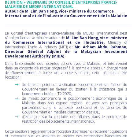
REUNION – WEBINAIRE DU CONSEIL D’ENTREPRISES FRANCE-
MALAISIE DE MEDEF INTERNATIONAL
autour de M. Lim Ban Hong, vice- ministre du Commerce
International et de l’Industrie du Gouvernement de la Malaisie
Le Conseil d’entreprises France-Malaisie de MEDEF International s’est
réuni en format webinaire autour de
M. Lim Ban Hong, vice- ministre
du Commerce International et de l’Industrie,
Ministry of
International Trade & Industry (MITI) et
Mr. Arham Abdul Rahman,
Directeur Général Adjoint de la
Malaysian Investment
Development Authority (MIDA)
Dans la continuité des récentes actions avec la Malaisie, et intervenant
dans un contexte de retour progressif à la normale après un changement
de Gouvernement à l’orée de la crise sanitaire, cette réunion a été
l’occasion :
de faire un point sur la situation économique et sur l’action du
Gouvernement en faveur du soutien à la croissance qui a
lourdement chuté au T2 2020,
de mieux comprendre le positionnement économique de la
Malaisie dans son espace régional et avec ses principaux
partenaires dans le contexte post-covid et les priorités du
Gouvernement en matière d’attraction des IDE,
d’échanger sur la conduite des affaires dans le contexte de
restriction des déplacements internationaux.
Cette session a également été l’occasion d’adresser directement questions
et messages sur les activités et projets des entreprises françaises en