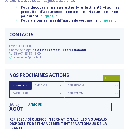
partenariats avec les compagnies d’assurance.
Pour découvrir la newsletter (« e-lettre #3 ») sur les
produits d’assurance contre le risque de non-
paiement,
cliquez ici
Pour visionner la rediffusion du webinaire,
cliquez ici
CONTACTS
César MOSCODIER
Chargé de projet
Pôle Financement Internationaux
+33 (0)1 53 59 16 09
@
cmoscodier@medef.fr
NOS PROCHAINES ACTIONS
Rechercher
Rechercher
PAR DATE
PAR RÉGION
RECHERCHER
par
par
Rechercher
Rechercher
date
région
PAR FILIÈRE
PAR ACTION
par
par
filière
type
JEU
27
d'action
AFRIQUE
AOÛT
REF 2026 / SÉQUENCE INTERNATIONALE: LES NOUVEAUX
DISPOSITIFS DE FINANCEMENT INTERNATIONAUX DE LA
FRANCE