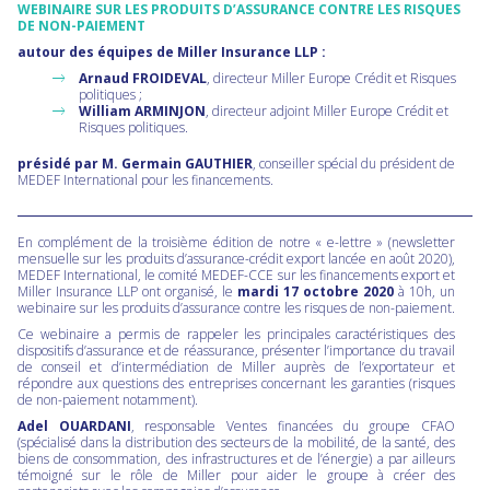
WEBINAIRE SUR LES PRODUITS D’ASSURANCE CONTRE LES RISQUES
DE NON-PAIEMENT
autour des équipes de Miller Insurance LLP :
Arnaud FROIDEVAL
, directeur Miller Europe Crédit et Risques
politiques ;
William ARMINJON
, directeur adjoint Miller Europe Crédit et
Risques politiques.
présidé par M. Germain GAUTHIER
, conseiller spécial du président de
MEDEF International pour les financements.
En complément de la troisième édition de notre « e-lettre » (newsletter
mensuelle sur les produits d’assurance-crédit export lancée en août 2020),
MEDEF International, le comité MEDEF-CCE sur les financements export et
Miller Insurance LLP ont organisé, le
mardi 17 octobre 2020
à 10h, un
webinaire sur les produits d’assurance contre les risques de non-paiement.
Ce webinaire a permis de rappeler les principales caractéristiques des
dispositifs d’assurance et de réassurance, présenter l’importance du travail
de conseil et d’intermédiation de Miller auprès de l’exportateur et
répondre aux questions des entreprises concernant les garanties (risques
de non-paiement notamment).
Adel OUARDANI
, responsable Ventes financées du groupe CFAO
(spécialisé dans la distribution des secteurs de la mobilité, de la santé, des
biens de consommation, des infrastructures et de l’énergie) a par ailleurs
témoigné sur le rôle de Miller pour aider le groupe à créer des