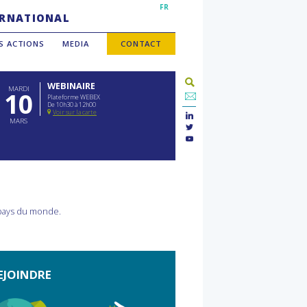
FR
TERNATIONAL
S ACTIONS
MEDIA
CONTACT
WEBINAIRE
MARDI
10
Plateforme WEBEX
De 10h30 à 12h00
Voir sur la carte
MARS
 pays du monde.
EJOINDRE