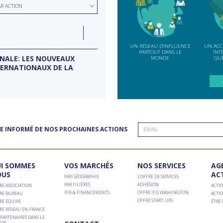
hercher
ion
AR ACTION
e
LUN
07
ction
INDE
SEP
UN RÉSEAU D'INFLUENCE
UN ACC
PARTOUT DANS LE
INT
ONALE: LES NOUVEAUX
MISSION D’ENTREPRISES BANG
MONDE
QUE
TERNATIONAUX DE LA
Conseil d'entreprises France-Inde
E INFORMÉ DE NOS PROCHAINES ACTIONS
I SOMMES
VOS MARCHÉS
NOS SERVICES
AG
OUS
AC
PAR GÉOGRAPHIE
L’OFFRE DE SERVICES
PAR FILIÈRES
ADHÉSION
RE ASSOCIATION
ACTIO
IFIS & FINANCEMENTS
OFFRE IFIS WASHINGTON
RE BUREAU
ACTIO
OFFRE START-UPS
RE ÉQUIPE
ÊTRE
RE RÉSEAU EN FRANCE
PARTENAIRES DANS LE
DE