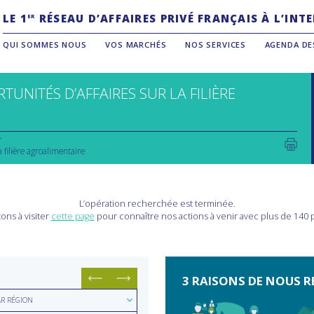
LE 1
RÉSEAU D’AFFAIRES PRIVÉ FRANÇAIS À L’IN
ER
QUI SOMMES NOUS
VOS MARCHÉS
NOS SERVICES
AGENDA DE
TUNITÉS D’AFFAIRES SUR LA FILIÈRE
a filière agroalimentaire
L’opération recherchée est terminée.
ons à visiter
cette page
pour connaître nos actions à venir avec plus de 140
3 RAISONS DE NOUS R
hercher
AR RÉGION